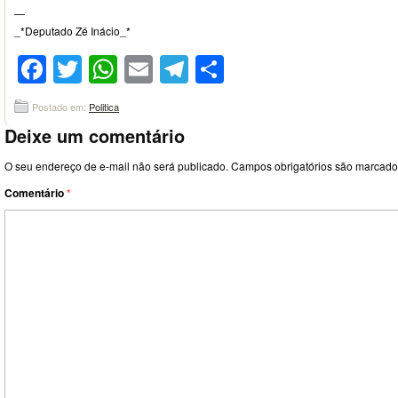
—
_*Deputado Zé Inácio_*
Facebook
Twitter
WhatsApp
Email
Telegram
Compartilhar
Postado em:
Politica
Deixe um comentário
O seu endereço de e-mail não será publicado.
Campos obrigatórios são marcad
Comentário
*