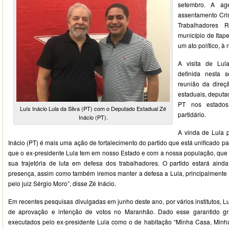
setembro. A ag
assentamento Cri
Trabalhadores 
município de Itape
um ato político, à
A visita de Lul
definida nesta s
reunião da direç
estaduais, deputad
PT nos estados,
Luís Inácio Lula da Silva (PT) com o Deputado Estadual Zé
partidário.
Inácio (PT).
A vinda de Lula 
Inácio (PT) é mais uma ação de fortalecimento do partido que está unificado p
que o ex-presidente Lula tem em nosso Estado e com a nossa população, que 
sua trajetória de luta em defesa dos trabalhadores. O partido estará aind
presença, assim como também iremos manter a defesa a Lula, principalmente
pelo juiz Sérgio Moro”, disse Zé Inácio.
Em recentes pesquisas divulgadas em junho deste ano, por vários institutos,
de aprovação e intenção de votos no Maranhão. Dado esse garantido gr
executados pelo ex-presidente Lula como o de habitação “Minha Casa, Minha 