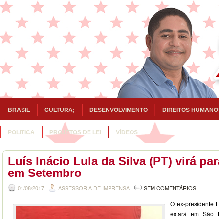
BRASIL
CULTURA;
DESENVOLVIMENTO
DIREITOS HUMANO
POLITICA
PROJETOS DE LEI
VÍDEOS
Luís Inácio Lula da Silva (PT) virá p
em Setembro
01/08/2017
ASSESSORIA DE IMPRENSA
SEM COMENTÁRIOS
O ex-presidente L
estará em São 