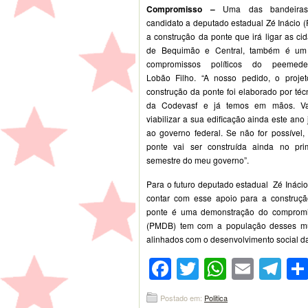
Compromisso –
Uma das bandeira
candidato a deputado estadual Zé Inácio (
a construção da ponte que irá ligar as ci
de Bequimão e Central, também é um
compromissos políticos do peemedeb
Lobão Filho. “A nosso pedido, o proje
construção da ponte foi elaborado por téc
da Codevasf e já temos em mãos. V
viabilizar a sua edificação ainda este ano 
ao governo federal. Se não for possível,
ponte vai ser construída ainda no pri
semestre do meu governo”.
Para o futuro deputado estadual Zé Inácio
contar com esse apoio para a construç
ponte é uma demonstração do compromi
(PMDB) tem com a população desses mu
alinhados com o desenvolvimento social da 
Facebook
Twitter
WhatsA
Emai
Te
Postado em:
Politica