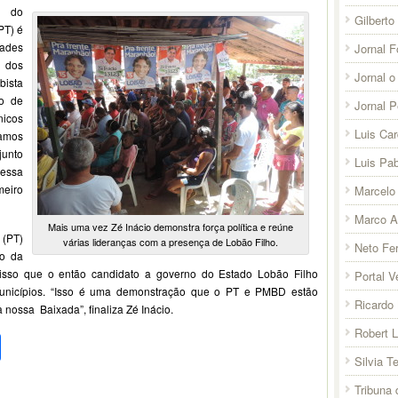
s do
Gilberto
PT) é
dades
Jornal F
 dos
Jornal o
ista
to de
Jornal 
nicos
Luis Ca
amos
junto
Luis Pab
 essa
meiro
Marcelo 
Marco A
Mais uma vez Zé Inácio demonstra força política e reúne
 (PT)
várias lideranças com a presença de Lobão Filho.
Neto Fer
ão da
sso que o então candidato a governo do Estado Lobão Filho
Portal V
nicípios. “Isso é uma demonstração que o PT e PMBD estão
Ricardo 
nossa Baixada”, finaliza Zé Inácio.
Robert 
pp
l
legram
Compartilhar
Silvia T
Tribuna