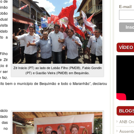
do de
E-mail
imão
Lobão
adual
isita
idato
to a
VÍDEO
Filho
de Zé
cio é
Zé Inácio (PT) ao lado de Lobão Filho (PMDB), Fabio Gondin
r ser
(PT) e Gastão Vieira (PMDB) em Bequimão.
 faz.
muito bem o município de Bequimão e todo o Maranhão”, declarou
ácio
BLOG
stado
ANB Onl
 das
m no
Assembl