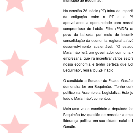
município de Bequimão.
Na ocasião Zé Inácio (PT) falou da import
da coligação entre o PT e o P
aproveitando a oportunidade para ressal
compromisso de Lobão Filho (PMDB) c
povo da baixada por meio do incenti
consolidação da economia regional atrav
desenvolvimento sustentável. “O esta
Maranhão terá um governador com uma 
empresarial que irá incentivar vários setor
nossa economia e tenho certeza que Lob
Bequimão”, ressaltou Zé Inácio.
O candidato a Senador do Estado Gastão 
demonstra ter em Bequimão. “Tenho cert
político na Assembleia Legislativa. Este
todo o Maranhão”, comentou.
Mais uma vez o candidato a deputado fed
Bequimão fez questão de ressaltar a empa
liderança política em sua cidade natal e 
Gondin.