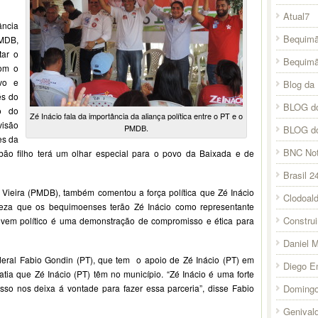
Atual7
ância
Bequimã
MDB,
tar o
Bequim
om o
vo e
Blog da 
és do
BLOG do
do do
Zé Inácio fala da importância da aliança política entre o PT e o
visão
PMDB.
BLOG d
es da
BNC Not
ão filho terá um olhar especial para o povo da Baixada e de
Brasil 2
Vieira (PMDB), também comentou a força política que Zé Inácio
Clodoal
eza que os bequimoenses terão Zé Inácio como representante
Constru
 jovem político é uma demonstração de compromisso e ética para
Daniel 
eral Fabio Gondin (PT), que tem o apoio de Zé Inácio (PT) em
Diego E
tia que Zé Inácio (PT) têm no município. “Zé Inácio é uma forte
Domingo
isso nos deixa á vontade para fazer essa parceria”, disse Fabio
Genival