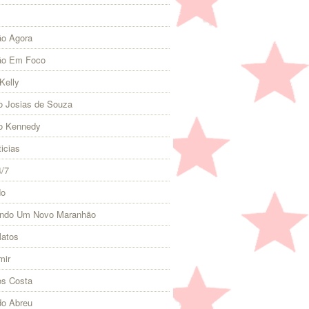
o Agora
ão Em Foco
Kelly
 Josias de Souza
o Kennedy
icias
4/7
do
indo Um Novo Maranhão
Matos
mir
s Costa
do Abreu