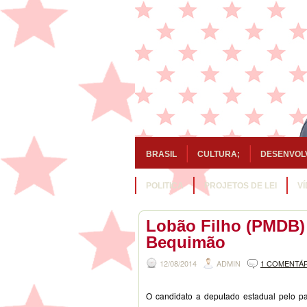
BRASIL
CULTURA;
DESENVOL
POLITICA
PROJETOS DE LEI
V
Lobão Filho (PMDB) 
Bequimão
12/08/2014
ADMIN
1 COMENTÁ
O candidato a deputado estadual pelo pa