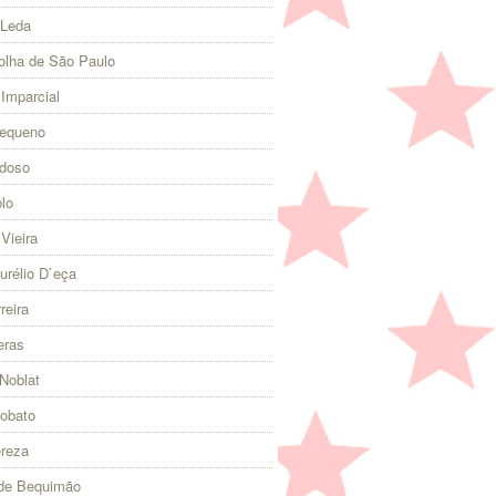
 Leda
olha de São Paulo
 Imparcial
Pequeno
rdoso
lo
Vieira
urélio D`eça
reira
eras
Noblat
Lobato
ereza
 de Bequimão