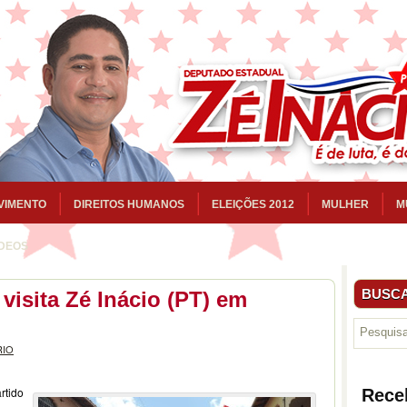
VIMENTO
DIREITOS HUMANOS
ELEIÇÕES 2012
MULHER
M
ÍDEOS
BUSCA
visita Zé Inácio (PT) em
RIO
rtido
Rece