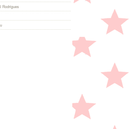
l Rodrigues
eu