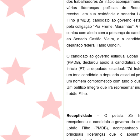
dos trabalhadores Zé Inácio acompanhan
várias lideranças políticas de Bequ
recebeu em sua residência o senador 
Filho (PMDB), candidato ao governo est
pela coligação “Pra Frente, Maranhão”. A v
contou com ainda com a presença do cand
ao Senado Gastão Vieira, e o candida
deputado federal Fábio Gondin.
O candidato ao governo estadual Lobão 
(PMDB), declarou apoio à candidatura 
Inácio (PT) a deputado estadual. “Zé Iná
um forte candidato a deputado estadual po
um homem comprometido com tudo o que
Um político íntegro que irá representar 
Lobão Filho.
Receptividade –
O petista Zé In
recepcionou o candidato a governo do e
Lobão Filho (PMDB), acompanhado
principais lideranças que o apoia