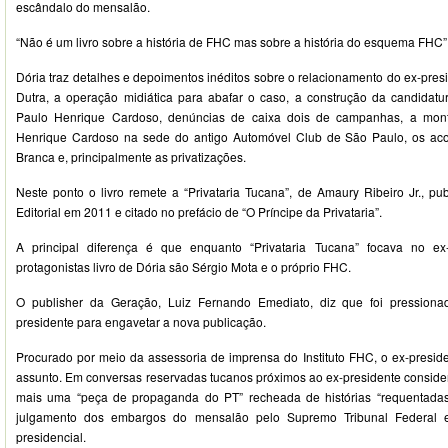
escândalo do mensalão.
“Não é um livro sobre a história de FHC mas sobre a história do esquema FHC”,
Dória traz detalhes e depoimentos inéditos sobre o relacionamento do ex-presi
Dutra, a operação midiática para abafar o caso, a construção da candidatu
Paulo Henrique Cardoso, denúncias de caixa dois de campanhas, a mont
Henrique Cardoso na sede do antigo Automóvel Club de São Paulo, os ac
Branca e, principalmente as privatizações.
Neste ponto o livro remete a “Privataria Tucana”, de Amaury Ribeiro Jr., 
Editorial em 2011 e citado no prefácio de “O Príncipe da Privataria”.
A principal diferença é que enquanto “Privataria Tucana” focava no ex
protagonistas livro de Dória são Sérgio Mota e o próprio FHC.
O publisher da Geração, Luiz Fernando Emediato, diz que foi pressionad
presidente para engavetar a nova publicação.
Procurado por meio da assessoria de imprensa do Instituto FHC, o ex-presid
assunto. Em conversas reservadas tucanos próximos ao ex-presidente consider
mais uma “peça de propaganda do PT” recheada de histórias “requentadas
julgamento dos embargos do mensalão pelo Supremo Tribunal Federal 
presidencial.