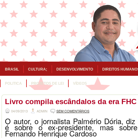
BRASIL
CULTURA;
DESENVOLVIMENTO
DIREITOS HUMANO
POLITICA
PROJETOS DE LEI
VÍDEOS
Livro compila escândalos da era FHC
04/09/2013
ADMIN
SEM COMENTÁRIOS
O autor, o jornalista Palmério Dória, diz
é sobre o ex-presidente, mas sobr
Fernando Henrique Cardoso