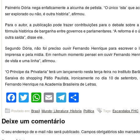
Palmério Dória nega enfaticamente a alcunha de petista. “O único ‘ista’ que acei
ser explorado ou não, é outra história”, afirmou.
Para o autor, a publicação pode trazer contribuições para o debate sobre a 
fórmula histórica de barganha entre governos e parlamentares. “A reforma é o ú
outra saída”, disse ele.
Segundo Dória, não foi preciso ouvir Fernando Henrique para escrever o l
imprensa e pela mídia. Em nenhum momento pensei em ouvir Fernando Henriq
de vista e uma linha”, afirmou.
“O Príncipe da Privataria” terá um lançamento nesta terça-feira no Instituto Barão
Saraiva do shopping Pátio Paulista, ironicamente no dia 10 de setembro
Fernando Henrique na Academia Brasileira de Letras.
Facebook
Twitter
WhatsApp
Email
Telegram
Compartilhar
Postado em:
Brasil
,
Mundo; Literatura; Historia
,
Politica
Tags:
Escandalos FHC
Deixe um comentário
O seu endereço de e-mail não será publicado.
Campos obrigatórios são marcad