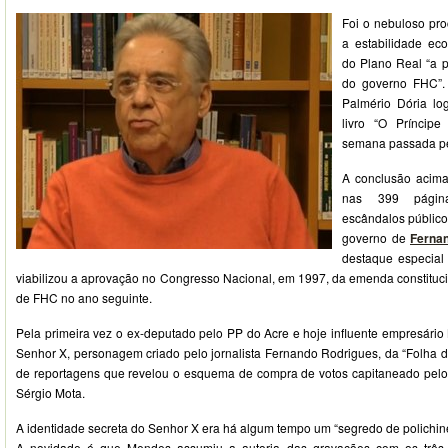
Foi o nebuloso pro
a estabilidade ec
do Plano Real “a p
do governo FHC”. 
Palmério Dória lo
livro “O Príncipe
semana passada pel
A conclusão acima
nas 399 págin
escândalos público
governo de
Ferna
destaque especial
viabilizou a aprovação no Congresso Nacional, em 1997, da emenda constituci
de FHC no ano seguinte.
Pela primeira vez o ex-deputado pelo PP do Acre e hoje influente empresário
Senhor X, personagem criado pelo jornalista Fernando Rodrigues, da “Folha de 
de reportagens que revelou o esquema de compra de votos capitaneado pelo
Sérgio Mota.
A identidade secreta do Senhor X era há algum tempo um “segredo de polichine
A novidade é que Mendes assumiu a autoria das gravações com os três