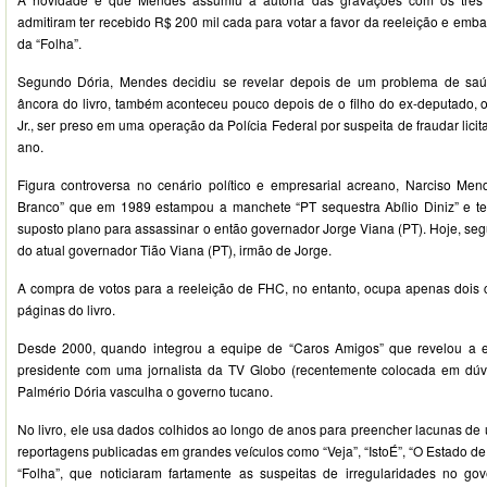
admitiram ter recebido R$ 200 mil cada para votar a favor da reeleição e emb
da “Folha”.
Segundo Dória, Mendes decidiu se revelar depois de um problema de saú
âncora do livro, também aconteceu pouco depois de o filho do ex-deputado, 
Jr., ser preso em uma operação da Polícia Federal por suspeita de fraudar lic
ano.
Figura controversa no cenário político e empresarial acreano, Narciso Me
Branco” que em 1989 estampou a manchete “PT sequestra Abílio Diniz” e 
suposto plano para assassinar o então governador Jorge Viana (PT). Hoje, seg
do atual governador Tião Viana (PT), irmão de Jorge.
A compra de votos para a reeleição de FHC, no entanto, ocupa apenas dois 
páginas do livro.
Desde 2000, quando integrou a equipe de “Caros Amigos” que revelou a ex
presidente com uma jornalista da TV Globo (recentemente colocada em d
Palmério Dória vasculha o governo tucano.
No livro, ele usa dados colhidos ao longo de anos para preencher lacunas de u
reportagens publicadas em grandes veículos como “Veja”, “IstoÉ”, “O Estado de
“Folha”, que noticiaram fartamente as suspeitas de irregularidades no go