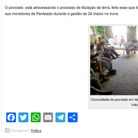
O povoado está atravessando o processo de titulação de terra, feito esse que 
aos moradores de Penteado durante a gestão de Zé Inácio no Incra.
Comunidade do povoado em Va
Inác
Facebook
Twitter
WhatsApp
Email
Telegram
Compartilhar
Postado em:
Politica