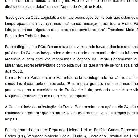
Dilma sem ter cometido crime algum. Este movimento é suprapartidário e 
direito de se candidatar”, disse o Deputado Othelino Neto.
“Esse gesto da Casa Legislativa é uma preocupação com o país que estamos c
tempo ajudamos a avançar, mas está sendo ameaçado, por isso a Frente P
luta, pois irá ser julgada a democracia e o povo brasileiro”, Francimar Melo,
Partido dos Trabalhadores.
Para o dirigente do PCdoB é uma luta que vem sendo travada desde o ano pa
próximo dia 24, mas independente do resultado a campanha de Lula irá pros
brasileiro e com este Ato recebemos a adesão da Frente Parlamentar, q
Maranhão, representatividade como esta que faz que a frente se fortaleça aind
do PCdoB.
Com a Frente Parlamentar o Maranhão está se integrando há várias manife
sendo instalados pela democracia. “É com essa grandeza que nos maranhen
para assegurar a candidatura do Presidente Lula, podendo ser eleito e vit
Nogueira, representando a Frente Brasil Popular.
A Continuidade da articulação da Frente Parlamentar será após o dia 24, dia
finalidade de garantir que no dia 25 sejam realizadas novas estratégias para 
no país.
Participaram do ato a ex-Deputada Helena Helluy, Patrícia Carlos Represe
Carlos (PT), Vereador Marcelo Poeta (PCdoB), Secretário Estadual de Dire