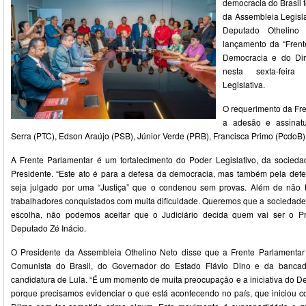
democracia do Brasil 
da Assembleia Legisl
Deputado Othelino
lançamento da “Fren
Democracia e do Dire
nesta sexta-feira
Legislativa.
O requerimento da Fre
a adesão e assinat
Serra (PTC), Edson Araújo (PSB), Júnior Verde (PRB), Francisca Primo (PcdoB)
A Frente Parlamentar é um fortalecimento do Poder Legislativo, da socied
Presidente. “Este ato é para a defesa da democracia, mas também pela def
seja julgado por uma “Justiça” que o condenou sem provas. Além de não te
trabalhadores conquistados com muita dificuldade. Queremos que a sociedade t
escolha, não podemos aceitar que o Judiciário decida quem vai ser o Pre
Deputado Zé Inácio.
O Presidente da Assembleia Othelino Neto disse que a Frente Parlamentar 
Comunista do Brasil, do Governador do Estado Flávio Dino e da bancad
candidatura de Lula. “É um momento de muita preocupação e a iniciativa do De
porque precisamos evidenciar o que está acontecendo no país, que iniciou 