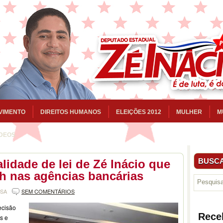
VIMENTO
DIREITOS HUMANOS
ELEIÇÕES 2012
MULHER
M
ÍDEOS
BUSCA
lidade de lei de Zé Inácio que
h nas agências bancárias
NSA
SEM COMENTÁRIOS
decisão
Rece
s e