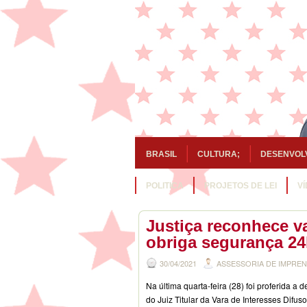
BRASIL
CULTURA;
DESENVOL
POLITICA
PROJETOS DE LEI
V
Justiça reconhece va
obriga segurança 24
30/04/2021
ASSESSORIA DE IMPRE
Na última quarta-feira (28) foi proferida a 
do Juiz Titular da Vara de Interesses Difuso