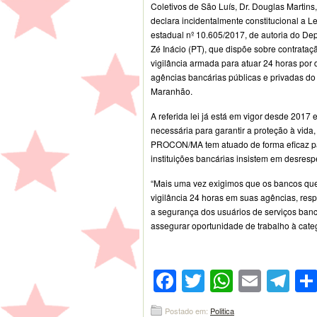
Coletivos de São Luís, Dr. Douglas Martins
declara incidentalmente constitucional a Le
estadual nº 10.605/2017, de autoria do De
Zé Inácio (PT), que dispõe sobre contrataç
vigilância armada para atuar 24 horas por 
agências bancárias públicas e privadas do
Maranhão.
A referida lei já está em vigor desde 2017 
necessária para garantir a proteção à vid
PROCON/MA tem atuado de forma eficaz para
instituições bancárias insistem em desrespe
“Mais uma vez exigimos que os bancos qu
vigilância 24 horas em suas agências, re
a segurança dos usuários de serviços banc
assegurar oportunidade de trabalho à catego
Facebook
Twitter
WhatsA
Emai
Te
Postado em:
Politica