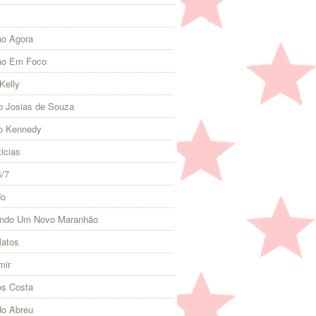
o Agora
ão Em Foco
Kelly
 Josias de Souza
o Kennedy
icias
4/7
do
indo Um Novo Maranhão
Matos
mir
s Costa
do Abreu