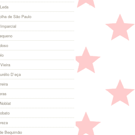
 Leda
olha de São Paulo
 Imparcial
Pequeno
rdoso
lo
Vieira
urélio D`eça
reira
eras
Noblat
Lobato
ereza
 de Bequimão