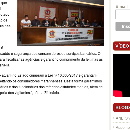
, que
E-mail
i
putado
ão de
dia nas
VÍDEO
e é
a, saúde e segurança dos consumidores de serviços bancários. O
 fiscalizar as agências e garantir o cumprimento da lei, mas as
itá-la.
e atuam no Estado cumpram a Lei nº 10.605/2017 e garantam
speitando os consumidores maranhenses. Desta forma garantimos
ários e dos funcionários dos referidos estabelecimentos, além de
ria dos vigilantes.”, afirma Zé Inácio.
BLOG
pp
l
legram
Compartilhar
ANB Onl
Assembl