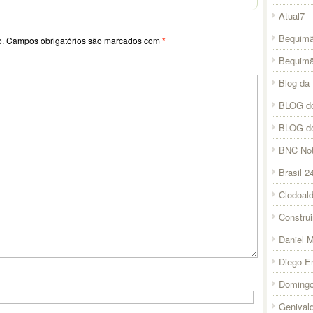
Atual7
Bequimã
o.
Campos obrigatórios são marcados com
*
Bequim
Blog da 
BLOG do
BLOG d
BNC Not
Brasil 2
Clodoal
Constru
Daniel 
Diego E
Domingo
Genival