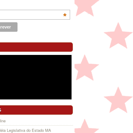
*
S
ine
éia Legislativa do Estado MA