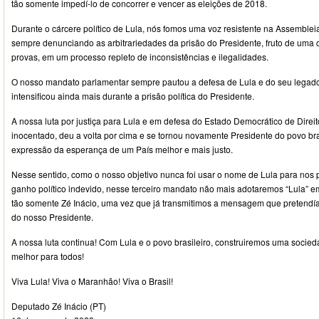
tão somente impedí-lo de concorrer e vencer as eleições de 2018.
Durante o cárcere político de Lula, nós fomos uma voz resistente na Assemblei
sempre denunciando as arbitrariedades da prisão do Presidente, fruto de um
provas, em um processo repleto de inconsistências e ilegalidades.
O nosso mandato parlamentar sempre pautou a defesa de Lula e do seu legado p
intensificou ainda mais durante a prisão política do Presidente.
A nossa luta por justiça para Lula e em defesa do Estado Democrático de Direito
inocentado, deu a volta por cima e se tornou novamente Presidente do povo bras
expressão da esperança de um País melhor e mais justo.
Nesse sentido, como o nosso objetivo nunca foi usar o nome de Lula para nos
ganho político indevido, nesse terceiro mandato não mais adotaremos “Lula” e
tão somente Zé Inácio, uma vez que já transmitimos a mensagem que pretendía
do nosso Presidente.
A nossa luta continua! Com Lula e o povo brasileiro, construiremos uma socied
melhor para todos!
Viva Lula! Viva o Maranhão! Viva o Brasil!
Deputado Zé Inácio (PT)