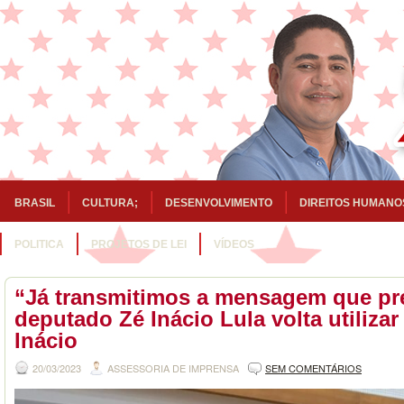
BRASIL
CULTURA;
DESENVOLVIMENTO
DIREITOS HUMANO
POLITICA
PROJETOS DE LEI
VÍDEOS
“Já transmitimos a mensagem que p
deputado Zé Inácio Lula volta utiliza
Inácio
20/03/2023
ASSESSORIA DE IMPRENSA
SEM COMENTÁRIOS