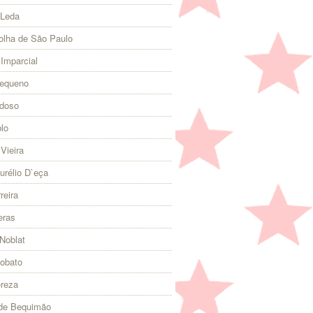
 Leda
olha de São Paulo
 Imparcial
Pequeno
rdoso
lo
Vieira
urélio D`eça
reira
eras
Noblat
Lobato
ereza
 de Bequimão