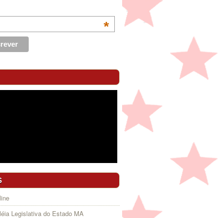
*
S
ine
éia Legislativa do Estado MA