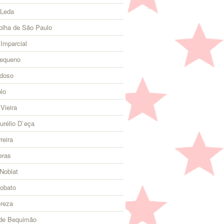
 Leda
olha de São Paulo
 Imparcial
Pequeno
rdoso
lo
Vieira
urélio D`eça
reira
eras
Noblat
Lobato
ereza
 de Bequimão