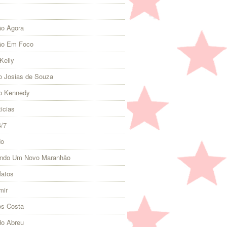
o Agora
ão Em Foco
Kelly
 Josias de Souza
o Kennedy
icias
4/7
do
indo Um Novo Maranhão
Matos
mir
s Costa
do Abreu