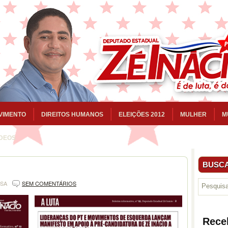
VIMENTO
DIREITOS HUMANOS
ELEIÇÕES 2012
MULHER
M
ÍDEOS
BUSCA
’
NSA
SEM COMENTÁRIOS
Rece