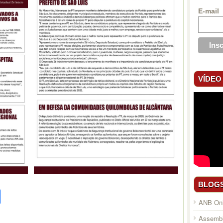
E-mail
VÍDEO
BLOG
pp
l
legram
Compartilhar
ANB Onl
Assembl