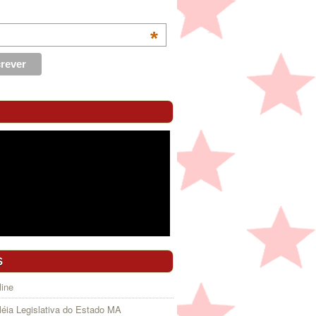
*
S
ine
éia Legislativa do Estado MA