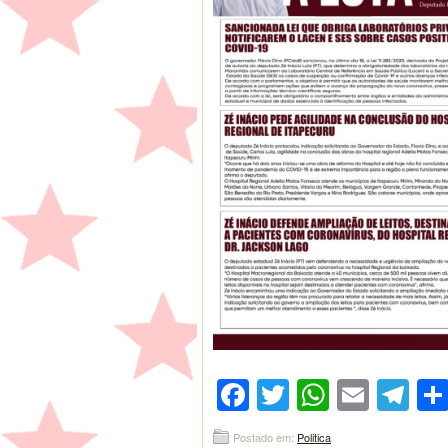
Facebook
Twitter
WhatsA
Emai
Te
Postado em:
Politica