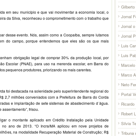
Gilberto
ida em seu município e que vai movimentar a economia local, o
Jornal F
iveira da Silva, reconheceu o comprometimento com o trabalho que
Jornal o
cipar desse evento. Nós, assim como a Coopaíba, sempre lutamos
Jornal 
omem do campo, porque entendemos que eles são os que mais
Luis Ca
Luis Pab
s tenham obrigação legal de comprar 30% da produção local, por
ão Escolar (PNAE), para uso na merenda escolar, em Barra do
Marcelo 
s pequenos produtores, priorizando os mais carentes.
Marco A
Neto Fer
rda foi destacada na solenidade pelo superintendente regional do
Portal V
R$ 2,7 milhões conveniados com a Prefeitura de Barra do Corda
tradas e implantação de sete sistemas de abastecimento d´água.
Ricardo 
e assentamento”, frisou.
Robert 
ulgar o montante aplicado em Crédito Instalação pela Unidade
Silvia T
 no ano de 2013. “O Incra/MA aplicou em nove projetos de
milhões, na modalidade Recuperação Material de Construção; R$
Tribuna