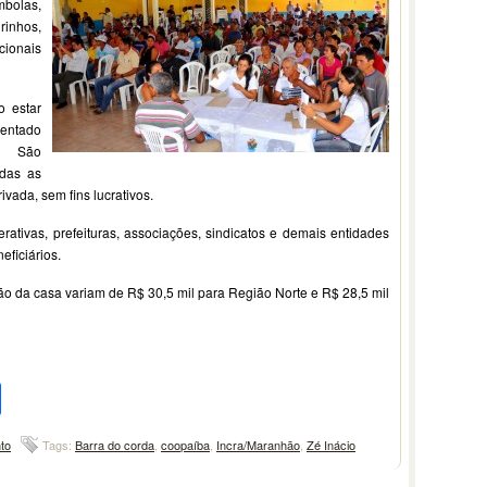
mbolas,
rinhos,
ionais
 estar
sentado
. São
odas as
ivada, sem fins lucrativos.
tivas, prefeituras, associações, sindicatos e demais entidades
ficiários.
ão da casa variam de R$ 30,5 mil para Região Norte e R$ 28,5 mil
pp
l
legram
Compartilhar
to
Tags:
Barra do corda
,
coopaíba
,
Incra/Maranhão
,
Zé Inácio