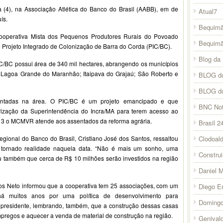
 (4), na Associação Atlética do Banco do Brasil (AABB), em de
Atual7
ís.
Bequimã
 Cooperativa Mista dos Pequenos Produtores Rurais do Povoado
Bequim
 Projeto Integrado de Colonização de Barra do Corda (PIC/BC).
Blog da 
C/BC possui área de 340 mil hectares, abrangendo os municípios
; Lagoa Grande do Maranhão; Itaipava do Grajaú; São Roberto e
BLOG do
BLOG d
ssentadas na área. O PIC/BC é um projeto emancipado e que
BNC Not
rização da Superintendência do Incra/MA para terem acesso ao
3 o MCMVR atende aos assentados da reforma agrária.
Brasil 2
Clodoal
egional do Banco do Brasil, Cristiano José dos Santos, ressaltou
 tornado realidade naquela data. “Não é mais um sonho, uma
Constru
zou também que cerca de R$ 10 milhões serão investidos na região
Daniel 
os Neto informou que a cooperativa tem 25 associações, com um
Diego E
há muitos anos por uma política de desenvolvimento para
Domingo
 o presidente, lembrando, também, que a construção dessas casas
empregos e aquecer a venda de material de construção na região.
Genival