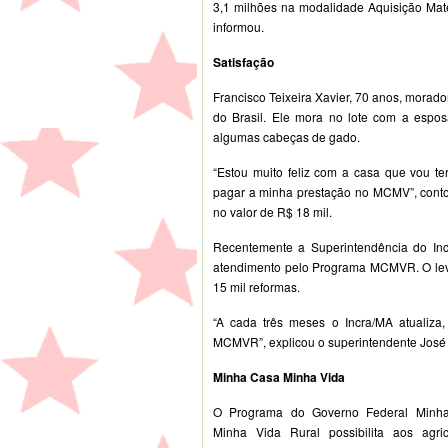
3,1 milhões na modalidade Aquisição Mate
informou.
Satisfação
Francisco Teixeira Xavier, 70 anos, morad
do Brasil. Ele mora no lote com a esposa
algumas cabeças de gado.
“Estou muito feliz com a casa que vou t
pagar a minha prestação no MCMV”, contou
no valor de R$ 18 mil.
Recentemente a Superintendência do Inc
atendimento pelo Programa MCMVR. O lev
15 mil reformas.
“A cada três meses o Incra/MA atualiza
MCMVR”, explicou o superintendente José 
Minha Casa Minha Vida
O Programa do Governo Federal Minh
Minha Vida Rural possibilita aos agric