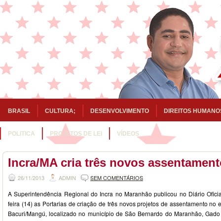
BRASIL
CULTURA;
DESENVOLVIMENTO
DIREITOS HUMANO
POLITICA
PROJETOS DE LEI
VÍDEOS
Incra/MA cria três novos assentamen
26/11/2013
ADMIN
SEM COMENTÁRIOS
A Superintendência Regional do Incra no Maranhão publicou no Diário Ofici
feira (14) as Portarias de criação de três novos projetos de assentamento no 
Bacuri/Mangú, localizado no município de São Bernardo do Maranhão, Gado 