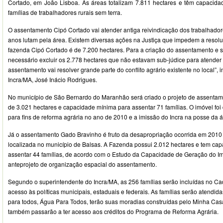
Cortado, em João Lisboa. As áreas totalizam 7.811 hectares e têm capacid
famílias de trabalhadores rurais sem terra.
O assentamento Cipó Cortado vai atender antiga reivindicação dos trabalhador
anos lutam pela área. Existem diversas ações na Justiça que impedem a resoluçã
fazenda Cipó Cortado é de 7.200 hectares. Para a criação do assentamento e sol
necessário excluir os 2.778 hectares que não estavam sub-júdice para atender a
assentamento vai resolver grande parte do conflito agrário existente no local”,
Incra/MA, José Inácio Rodrigues.
No município de São Bernardo do Maranhão será criado o projeto de assenta
de 3.021 hectares e capacidade mínima para assentar 71 famílias. O imóvel foi 
para fins de reforma agrária no ano de 2010 e a imissão do Incra na posse da
Já o assentamento Gado Bravinho é fruto da desapropriação ocorrida em 201
localizada no município de Balsas. A Fazenda possui 2.012 hectares e tem ca
assentar 44 famílias, de acordo com o Estudo da Capacidade de Geração do I
anteprojeto de organização espacial do assentamento.
Segundo o superintendente do Incra/MA, as 256 famílias serão incluídas no C
acesso às políticas municipais, estaduais e federais. As famílias serão atendi
para todos, Água Para Todos, terão suas moradias construídas pelo Minha Cas
também passarão a ter acesso aos créditos do Programa de Reforma Agrária.