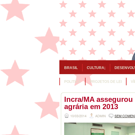
BRASIL
CULTURA;
DESENVOL
POLITICA
PROJETOS DE LEI
V
Incra/MA assegurou 
agrária em 2013
10/03/2014
ADMIN
SEM COMEN