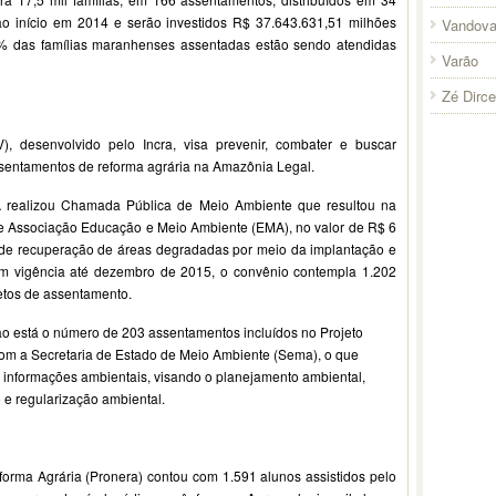
ão início em 2014 e serão investidos R$ 37.643.631,51 milhões
Vandova
0% das famílias maranhenses assentadas estão sendo atendidas
Varão
Zé Dirc
 desenvolvido pelo Incra, visa prevenir, combater e buscar
ssentamentos de reforma agrária na Amazônia Legal.
 realizou Chamada Pública de Meio Ambiente que resultou na
e Associação Educação e Meio Ambiente (EMA), no valor de R$ 6
 de recuperação de áreas degradadas por meio da implantação e
om vigência até dezembro de 2015, o convênio contempla 1.202
jetos de assentamento.
ão está o número de 203 assentamentos incluídos no Projeto
om a Secretaria de Estado de Meio Ambiente (Sema), o que
s informações ambientais, visando o planejamento ambiental,
e regularização ambiental.
rma Agrária (Pronera) contou com 1.591 alunos assistidos pelo