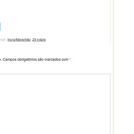
pp
l
legram
Compartilhar
Tags:
Incra/Maranhão
,
Zé Inácio
o.
Campos obrigatórios são marcados com
*