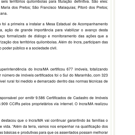
is territórios quilombolas para titulação definitiva. São eles:
 Maria dos Pretos; São Francisco Malaquias; Pitoró dos Pretos;
oana.
 foi a primeira a instalar a Mesa Estadual de Acompanhamento
, ação de grande importância para viabilizar o avanço desta
paço formalizado de diálogo e monitoramento das ações que a
zação dos territórios quilombolas. Além do Incra, participam das
 poder público e a sociedade civil.
erintendência do Incra/MA certificou 677 imóveis, totalizando
r número de imóveis certificados foi o Sul do Maranhão, com 323
óvel rural foi medido e demarcado dentro das normas técnicas de
esponsável por emitir 9.586 Certificados de Cadastro de Imóveis
909 CCIRs pelos proprietários via internet. O Incra/MA realizou
 destacou que o Incra/MA vai continuar garantindo às famílias o
e vida. “Além da terra, vamos nos empenhar na qualificação dos
ras básicas e produtivas para que os assentados possam melhorar