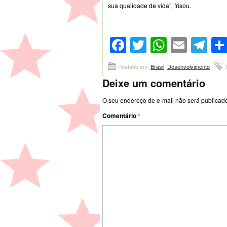
sua qualidade de vida”, frisou.
Facebook
Twitter
WhatsA
Emai
Te
Postado em:
Brasil
,
Desenvolvimento
Deixe um comentário
O seu endereço de e-mail não será publicad
Comentário
*