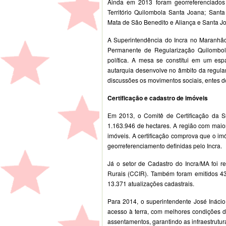
Ainda em 2013 foram georreferenciados se
Território Quilombola Santa Joana; Santa
Mata de São Benedito e Aliança e Santa J
A Superintendência do Incra no Maranhão
Permanente de Regularização Quilombola
política. A mesa se constitui em um es
autarquia desenvolve no âmbito da regulari
discussões os movimentos sociais, entes do
Certificação e cadastro de imóveis
Em 2013, o Comitê de Certificação da Sup
1.163.946 de hectares. A região com maio
imóveis. A certificação comprova que o im
georreferenciamento definidas pelo Incra.
Já o setor de Cadastro do Incra/MA foi r
Rurais (CCIR). Também foram emitidos 43.
13.371 atualizações cadastrais.
Para 2014, o superintendente José Inácio
acesso à terra, com melhores condições d
assentamentos, garantindo as infraestrutu