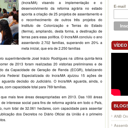
(Incra/MA) visando a implementação e o
E-mail
desenvolvimento da reforma agrária no estado
aponta a criação de 25 projetos de assentamento e
o reconhecimento de outros três projetos do
Instituto de Colonização e Terras do Estado
(Iterma), ampliando, desta forma, a destinação de
terras para essa política. O Incra/MA concluiu o ano
assentando 2.702 famílias, superando em 20% a
VÍDEO
meta inicial, que era de 2.250 famílias
o superintendente José Inácio Rodrigues na última quinta-feira
orrer de 2013 foram realizadas 20 vistorias preliminares e de
udo da Capacidade de Geração de Renda (ECGR), totalizando
doria Federal Especializada do Incra/MA ajuizou 15 ações de
e aguarda decisão do Judiciário. O Incra/MA aguarda, ainda, o
, com capacidade total para 769 famílias.
que mais teve áreas desapropriadas em 2013. Das 100 áreas
de interesse social para fins de reforma agrária em todo o País,
BLOG
o, num total de 32.061 hectares, com capacidade para assentar
publicação dos Decretos no Diário Oficial da União é o primeiro
ANB Onl
tos.
Assembl