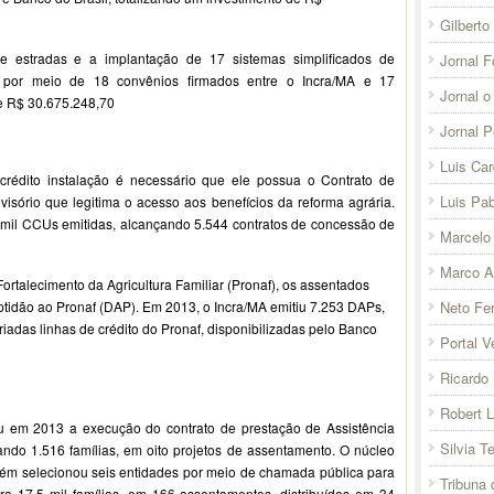
Gilberto
 estradas e a implantação de 17 sistemas simplificados de
Jornal F
s por meio de 18 convênios firmados entre o Incra/MA e 17
Jornal o
 de R$ 30.675.248,70
Jornal 
Luis Ca
rédito instalação é necessário que ele possua o Contrato de
Luis Pab
ório que legitima o acesso aos benefícios da reforma agrária.
mil CCUs emitidas, alcançando 5.544 contratos de concessão de
Marcelo 
Marco A
rtalecimento da Agricultura Familiar (Pronaf), os assentados
Neto Fer
idão ao Pronaf (DAP). Em 2013, o Incra/MA emitiu 7.253 DAPs,
riadas linhas de crédito do Pronaf, disponibilizadas pelo Banco
Portal V
Ricardo 
Robert 
ou em 2013 a execução do contrato de prestação de Assistência
Silvia T
iando 1.516 famílias, em oito projetos de assentamento. O núcleo
bém selecionou seis entidades por meio de chamada pública para
Tribuna
ara 17,5 mil famílias, em 166 assentamentos, distribuídos em 34