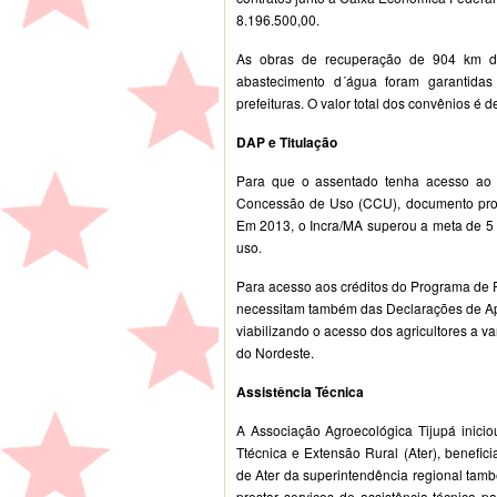
8.196.500,00.
As obras de recuperação de 904 km de
abastecimento d´água foram garantida
prefeituras. O valor total dos convênios é
DAP e Titulação
Para que o assentado tenha acesso ao c
Concessão de Uso (CCU), documento provis
Em 2013, o Incra/MA superou a meta de 5 
uso.
Para acesso aos créditos do Programa de Fo
necessitam também das Declarações de Apt
viabilizando o acesso dos agricultores a va
do Nordeste.
Assistência Técnica
A Associação Agroecológica Tijupá inici
Ttécnica e Extensão Rural (Ater), benefic
de Ater da superintendência regional tam
prestar serviços de assistência técnica p