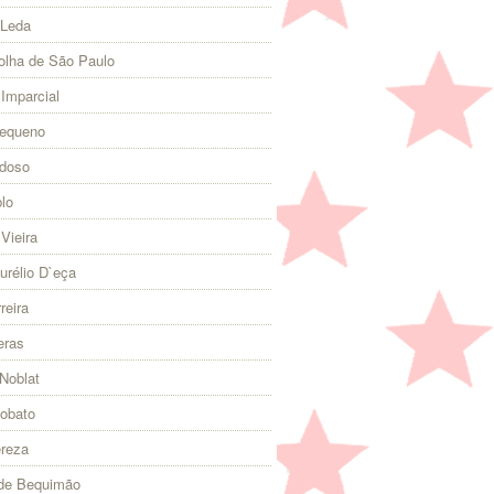
 Leda
olha de São Paulo
 Imparcial
Pequeno
rdoso
lo
Vieira
urélio D`eça
reira
eras
Noblat
Lobato
ereza
 de Bequimão