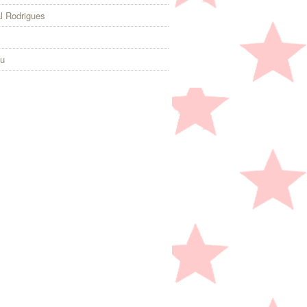
l Rodrigues
eu