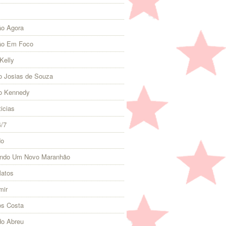
o Agora
ão Em Foco
Kelly
 Josias de Souza
o Kennedy
icias
4/7
do
indo Um Novo Maranhão
Matos
mir
s Costa
do Abreu