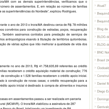
a/MA com as demais superintendências, verificamos que o
Atual7
 número de assentamentos. E, em relação ao número de famílias
re as superintendências do Nordeste”, explicou Rodrigues.
Bequimã
Bequim
urante o ano de 2013 o Incra/MA destinou cerca de R$ 78 milhões
Blog da 
mos convênios para construção de estradas, poços, recuperação
s. Também assinamos contratos para prestação de serviços de
BLOG do
ios antropológicos visando à titulação de territórios quilombolas.
ção de várias ações que irão melhorar a qualidade de vida dos
BLOG d
BNC Not
Brasil 2
ivamente no ano de 2013, R$ 41.758,635,69 referentes ao crédito
Clodoal
mílias receberam o crédito aquisição material de construção; 776
Constru
de construção e 1.528 famílias receberam o crédito apoio inicial.
nado à construção de novas casas; o crédito recuperação para a
Daniel 
rédito apoio inicial é destinado à compra de alimentos e insumos
Diego E
Domingo
casas em assentamentos passou a ser realizada em parceria
al (MCMVR). O Incra/MA viabilizou a assinatura de 287
Genival
 e Banco do Brasil, totalizando um investimento de R$