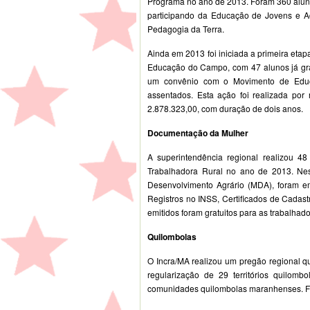
Programa no ano de 2013. Foram 360 aluno
participando da Educação de Jovens e Adu
Pedagogia da Terra.
Ainda em 2013 foi iniciada a primeira eta
Educação do Campo, com 47 alunos já gr
um convênio com o Movimento de Educa
assentados. Esta ação foi realizada po
2.878.323,00, com duração de dois anos.
Documentação da Mulher
A superintendência regional realizou 
Trabalhadora Rural no ano de 2013. Nes
Desenvolvimento Agrário (MDA), foram em
Registros no INSS, Certificados de Cadast
emitidos foram gratuitos para as trabalhado
Quilombolas
O Incra/MA realizou um pregão regional qu
regularização de 29 territórios quilom
comunidades quilombolas maranhenses. Fo