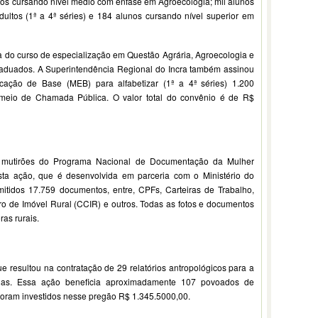
s cursando nível médio com ênfase em Agroecologia; mil alunos
ltos (1ª a 4ª séries) e 184 alunos cursando nível superior em
pa do curso de especialização em Questão Agrária, Agroecologia e
aduados. A Superintendência Regional do Incra também assinou
ção de Base (MEB) para alfabetizar (1ª a 4ª séries) 1.200
r meio de Chamada Pública. O valor total do convênio é de R$
48 mutirões do Programa Nacional de Documentação da Mulher
ta ação, que é desenvolvida em parceria com o Ministério do
itidos 17.759 documentos, entre, CPFs, Carteiras de Trabalho,
ro de Imóvel Rural (CCIR) e outros. Todas as fotos e documentos
ras rurais.
e resultou na contratação de 29 relatórios antropológicos para a
bolas. Essa ação beneficia aproximadamente 107 povoados de
ram investidos nesse pregão R$ 1.345.5000,00.