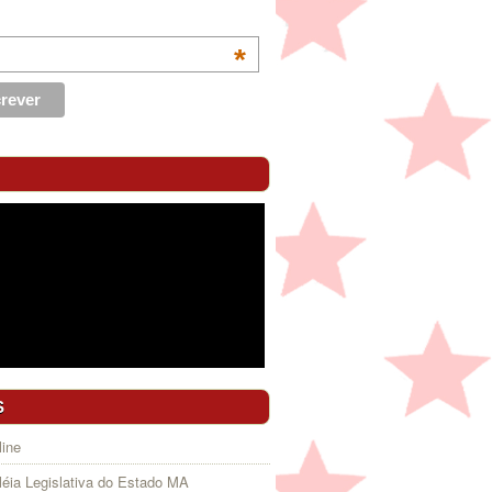
*
S
ine
éia Legislativa do Estado MA