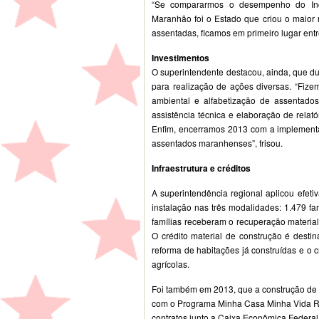
“Se compararmos o desempenho do Incr
Maranhão foi o Estado que criou o maior
assentadas, ficamos em primeiro lugar ent
Investimentos
O superintendente destacou, ainda, que d
para realização de ações diversas. “Fize
ambiental e alfabetização de assentado
assistência técnica e elaboração de relatór
Enfim, encerramos 2013 com a implementa
assentados maranhenses”, frisou.
Infraestrutura e créditos
A superintendência regional aplicou efet
instalação nas três modalidades: 1.479 fa
famílias receberam o recuperação material 
O crédito material de construção é desti
reforma de habitações já construídas e o c
agrícolas.
Foi também em 2013, que a construção de 
com o Programa Minha Casa Minha Vida Rur
contratos junto a Caixa Econômica Federal