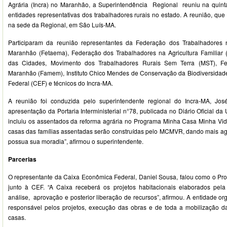
Agrária (Incra) no Maranhão, a Superintendência Regional reuniu na quinta
entidades representativas dos trabalhadores rurais no estado. A reunião, que 
na sede da Regional, em São Luís-MA.
Participaram da reunião representantes da Federação dos Trabalhadores 
Maranhão (Fetaema), Federação dos Trabalhadores na Agricultura Familiar (F
das Cidades, Movimento dos Trabalhadores Rurais Sem Terra (MST), Fe
Maranhão (Famem), Instituto Chico Mendes de Conservação da Biodiversidad
Federal (CEF) e técnicos do Incra-MA.
A reunião foi conduzida pelo superintendente regional do Incra-MA, Jos
apresentação da Portaria Interministerial n°78, publicada no Diário Oficial d
incluiu os assentados da reforma agrária no Programa Minha Casa Minha Vida 
casas das famílias assentadas serão construídas pelo MCMVR, dando mais ag
possua sua moradia”, afirmou o superintendente.
Parcerias
O representante da Caixa Econômica Federal, Daniel Sousa, falou como o Pr
junto à CEF. “A Caixa receberá os projetos habitacionais elaborados pela
análise, aprovação e posterior liberação de recursos”, afirmou. A entidade o
responsável pelos projetos, execução das obras e de toda a mobilização d
casas.