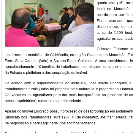
quarta-feira (15), na
Incra no Maranhão,
acordo para por fim a
Ficou acertado q
disponibilizar, den
cerca de 2.200 hect
agricultores acampado
O imóvel Eldorado po
localizado no município de Cidelândia, na região Sudoeste do Maranhão. É
Ferro Gusa Carajás (Vale) e Suzano Papel Celulose. A área, considerada im
aproximadamente 110 famílias de trabalhadores rurais sem terra, que se en
da Estrada e pleiteiam a desapropriação do imóvel.
De acordo com o superintendente do Incra-MA, José Inácio Rodrigues, a 
trabalhadores rurais juntos foi proposta pela autarquia e proporcionou formu
Convocamos os agricultores para dar mais transparência ao processo de um
pelos proprietários”, colocou o superintendente.
Apesar do imóvel Eldorado possuir processo de desapropriação em andamento 
Sindicato dos Trabalhadores Rurais (STTR) de Imperatriz, Josimar Ferreira, fa
na negociação e pediu agilidade nos acordos fechados.