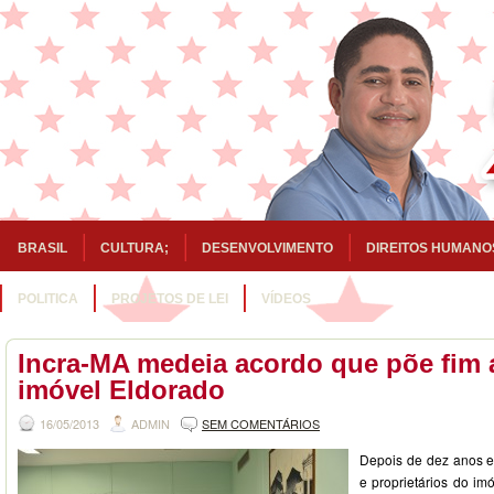
BRASIL
CULTURA;
DESENVOLVIMENTO
DIREITOS HUMANO
POLITICA
PROJETOS DE LEI
VÍDEOS
Incra-MA medeia acordo que põe fim a
imóvel Eldorado
16/05/2013
ADMIN
SEM COMENTÁRIOS
Depois de dez anos em
e proprietários do im