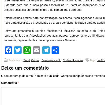
O representante da empresa Suzano, Flávio Moura Lima, garantiu disponi
Eldorado para que o Incra possa assentar as 110 famílias acampadas. “Po
projetos sociais a serem definidos pela comunidade”, propôs.
Estabelecidos prazos para concretização do acordo, ficou agendada outra 
maio para discussão da localidade da área a ser disponibilizada para os agricu
Estiveram presentes à reunião técnicos do Incra-MA da sede e da Unida
representantes das Associações dos acampados, representante do Sindicato
Imperatriz, representantes das empresas Vale e Suzano.
Facebook
Twitter
WhatsApp
Email
Telegram
Compartilhar
Postado em:
Brasil
,
Cultura;
,
Desenvolvimento
,
Direitos Humanos
Tags:
conflit
Deixe um comentário
O seu endereço de e-mail não será publicado.
Campos obrigatórios são marcad
Comentário
*