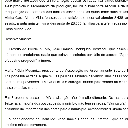
José Inácio destacou que a implantação dessas estradas traz vários benefíci
eles: propicia o escoamento da produção, facilita o transporte escolar e de 
recuperação de moradias das famílias assentadas, as quais terão suas casas
Minha Casa Minha Vida. Nesses dois municípios o Incra vai atender 2.438 f
estado, a autarquia tem uma demanda de 28.000 famílias para terem suas mor
Casa Minha Vida.
Desenvolvimento
O Prefeito de Buriticupu-MA, José Gomes Rodrigues, destacou que esses 
número de produtores rurais que estavam isolados por falta de acesso. “Ago
produzir e progredir”, afirmou.
Maria Núbia Mesquita, presidente de Associação no Assentamento Sete de M
luta por essa estrada e que muitas pessoas estavam deixando suas casas po
para outros povoados. “Estava difícil até carregar farinha para vender na cidad
disse entusiasmada.
Em Presidente Juscelino-MA a situação não é muito diferente. De acordo 
Teixeira, a maioria dos povoados do município não tem estradas. “Vamos tirar 
e falando da importância das obras para o município, acrescentou: “Estrada se
O superintendente do Incra-MA, José Inácio Rodrigues, informou que as o
próximo mês de novembro.