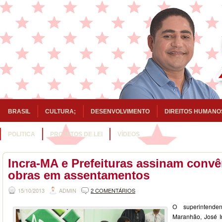
BRASIL
CULTURA;
DESENVOLVIMENTO
DIREITOS HUMANO
POLITICA
PROJETOS DE LEI
VÍDEOS
Incra-MA e Prefeituras assinam convê
obras em assentamentos
15/10/2013
ADMIN
2 COMENTÁRIOS
O superintende
Maranhão, José I