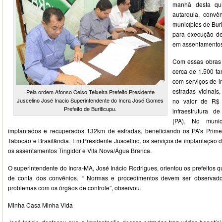
manhã desta qui
autarquia, convê
municípios de Buri
para execução de
em assentamentos 
Com essas obras 
cerca de 1.500 fam
com serviços de 
estradas vicinais
Pela ordem Afonso Celso Teixeira Prefeito Presidente
Juscelino José Inacio Superintendente do Incra José Gomes
no valor de R$ 
Prefeito de Buriticupu.
infraestrutura d
(PA). No munic
implantados e recuperados 132km de estradas, beneficiando os PA’s Prime
Tabocão e Brasilândia. Em Presidente Juscelino, os serviços de implantação 
os assentamentos Tingidor e Vila Nova/Água Branca.
O superintendente do Incra-MA, José Inácio Rodrigues, orientou os prefeitos 
de conta dos convênios. “ Normas e procedimentos devem ser observados
problemas com os órgãos de controle”, observou.
Minha Casa Minha Vida