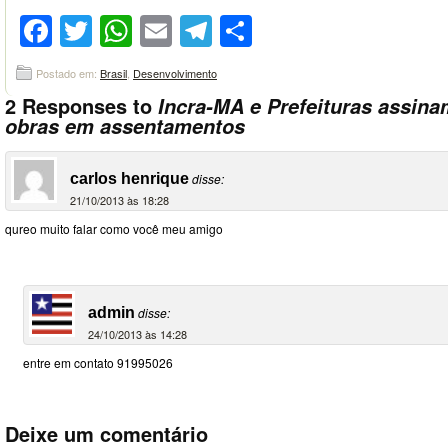
Facebook
Twitter
WhatsApp
Email
Telegram
Compartilhar
Postado em:
Brasil
,
Desenvolvimento
2 Responses to
Incra-MA e Prefeituras assin
obras em assentamentos
carlos henrique
disse:
21/10/2013 às 18:28
qureo muito falar como você meu amigo
admin
disse:
24/10/2013 às 14:28
entre em contato 91995026
Deixe um comentário