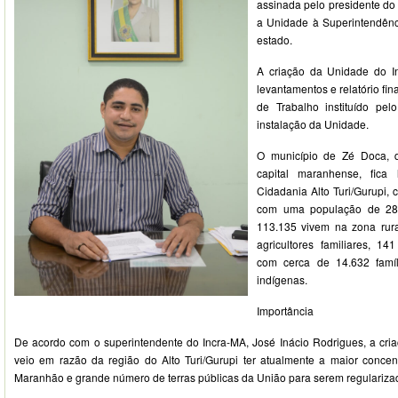
assinada pelo presidente do 
a Unidade à Superintendênc
estado.
A criação da Unidade do In
levantamentos e relatório fi
de Trabalho instituído pe
instalação da Unidade.
O município de Zé Doca, 
capital maranhense, fica 
Cidadania Alto Turi/Gurupi,
com uma população de 288
113.135 vivem na zona rural
agricultores familiares, 1
com cerca de 14.632 famíl
indígenas.
Importância
De acordo com o superintendente do Incra-MA, José Inácio Rodrigues, a cr
veio em razão da região do Alto Turi/Gurupi ter atualmente a maior conce
Maranhão e grande número de terras públicas da União para serem regulariza