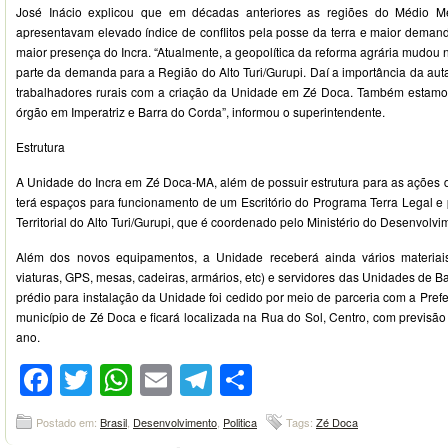
José Inácio explicou que em décadas anteriores as regiões do Médio M
apresentavam elevado índice de conflitos pela posse da terra e maior dema
maior presença do Incra. “Atualmente, a geopolítica da reforma agrária mudou
parte da demanda para a Região do Alto Turi/Gurupi. Daí a importância da aut
trabalhadores rurais com a criação da Unidade em Zé Doca. Também estamo
órgão em Imperatriz e Barra do Corda”, informou o superintendente.
Estrutura
A Unidade do Incra em Zé Doca-MA, além de possuir estrutura para as ações d
terá espaços para funcionamento de um Escritório do Programa Terra Legal e 
Territorial do Alto Turi/Gurupi, que é coordenado pelo Ministério do Desenvolv
Além dos novos equipamentos, a Unidade receberá ainda vários materiai
viaturas, GPS, mesas, cadeiras, armários, etc) e servidores das Unidades de Ba
prédio para instalação da Unidade foi cedido por meio de parceria com a Prefe
município de Zé Doca e ficará localizada na Rua do Sol, Centro, com previsã
ano.
Facebook
Twitter
WhatsApp
Email
Telegram
Compartilhar
Postado em:
Brasil
,
Desenvolvimento
,
Politica
Tags:
Zé Doca