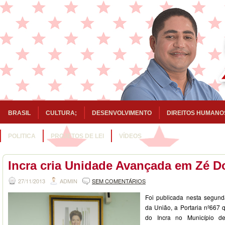
BRASIL
CULTURA;
DESENVOLVIMENTO
DIREITOS HUMANO
POLITICA
PROJETOS DE LEI
VÍDEOS
Incra cria Unidade Avançada em Zé 
27/11/2013
ADMIN
SEM COMENTÁRIOS
Foi publicada nesta segunda-
da União, a Portaria nº667
do Incra no Município d