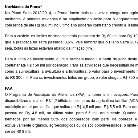
Novidades do Pronaf
No Plano Safra 2013/2014, o Pronaf inova mais uma vez e chega aos agric
melhores. A primeira mudança é na ampliação do limite para o enquadramen
com renda de até R$ 360 mil no último ano poderão contratar o crédito e, assim,
Para o custeio, os limites de financiamento passaram de R$ 80 mil para R$ 10
que a praticada na safra passada: 3,5%. Vale lembrar que o Plano Safra 2012
seja, todas as taxas estavam abaixo da inflação (4%).
Para a linha de investimento, o limite também mudou. A partir de julho deste
contratar até R$ 150 mil por operação. Para as atividades que necessitam de m
como a suinocultura, a avicultura e a fruticultura, o valor para o investimento
de R$ 300 mil. Para os investimentos feitos em grupo, o valor chega a R$ 750 m
PAA
O Programa de Aquisição de Alimentos (PAA) também tem inovações. Para
disponibilizou o total de R$ 1,2 bilhão em compras da agricultura familiar (MD
aquisição anual por família, que saltou de R$ 4,5 mil para R$ 5,5 mil. Para aq
passou de R$ 4,8 mil, na última safra, para 6,5 mil, anualmente. Quando
formados por ao menos 50% dos cooperados com perfil de pobreza e
exclusivamente orgânico, agroecológicos ou da sóciobiodiversidade, o limite
ser de R$ 8 mil.