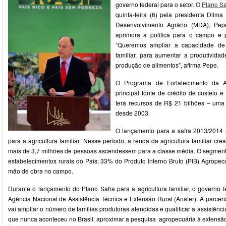
governo federal para o setor. O
Plano Sa
quinta-feira (6) pela presidenta Dilma
Desenvolvimento Agrário (MDA), Pepe
aprimora a política para o campo e 
“Queremos ampliar a capacidade de i
familiar, para aumentar a produtividad
produção de alimentos”, afirma Pepe.
O Programa de Fortalecimento da Agr
principal fonte de crédito de custeio e
terá recursos de R$ 21 bilhões – um
desde 2003.
O lançamento para a safra 2013/2014
para a agricultura familiar. Nesse período, a renda da agricultura familiar c
mais de 3,7 milhões de pessoas ascendessem para a classe média. O segmen
estabelecimentos rurais do País; 33% do Produto Interno Bruto (PIB) Agrope
mão de obra no campo.
Durante o lançamento do Plano Safra para a agricultura familiar, o governo 
Agência Nacional de Assistência Técnica e Extensão Rural (Anater). A parce
vai ampliar o número de famílias produtoras atendidas e qualificar a assistência
que nunca aconteceu no Brasil: aproximar a pesquisa agropecuária à extensão 