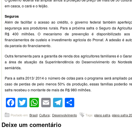
em casca, o cará e o feijão.
Seguros
Além de facilitar o acesso ao crédito, o governo federal também aperfei
segurança aos produtores rurais. Para a próxima safra o Seguro da Agricultur
R$ 400 milhões. O mecanismo de prevenção é disponibilizado aos a
financiamentos de custeio e investimento agrícola do Pronaf. A adesão é aut
da parcela do financiamento.
Outra ferramenta para a garantia de renda dos agricultores familiares é o Gara
a área de atuação da Superintendência do Desenvolvimento do Nordeste 
semiárida.
Para a safra 2013/ 2014 o número de cotas para o programa será ampliado par
caso de perdas de pelo menos 50% da produção, essas famílias poderão rec
safra recebeu o montante de mais de R$ 980 milhões.
Facebook
Twitter
WhatsApp
Email
Telegram
Compartilhar
Postado em:
Brasil
,
Cultura;
,
Desenvolvimento
Tags:
plano safra
,
plano safra 2
Deixe um comentário