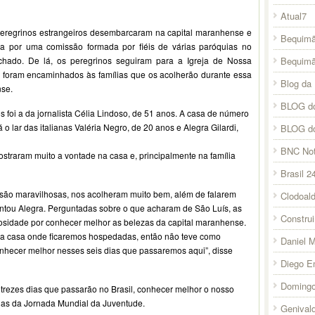
Atual7
peregrinos estrangeiros desembarcaram na capital maranhense e
Bequimã
ia por uma comissão formada por fiéis de várias paróquias no
Bequim
ado. De lá, os peregrinos seguiram para a Igreja de Nossa
 foram encaminhados às famílias que os acolherão durante essa
Blog da 
se.
BLOG do
 foi a da jornalista Célia Lindoso, de 51 anos. A casa de número
 o lar das italianas Valéria Negro, de 20 anos e Alegra Gilardi,
BLOG d
BNC Not
mostraram muito a vontade na casa e, principalmente na família
Brasil 2
 são maravilhosas, nos acolheram muito bem, além de falarem
Clodoal
mentou Alegra. Perguntadas sobre o que acharam de São Luís, as
Constru
osidade por conhecer melhor as belezas da capital maranhense.
a a casa onde ficaremos hospedadas, então não teve como
Daniel 
hecer melhor nesses seis dias que passaremos aqui”, disse
Diego E
Domingo
trezes dias que passarão no Brasil, conhecer melhor o nosso
dias da Jornada Mundial da Juventude.
Genival