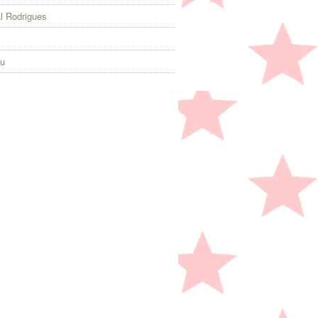
l Rodrigues
eu