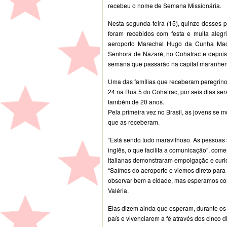
recebeu o nome de Semana Missionária.
Nesta segunda-feira (15), quinze desses 
foram recebidos com festa e muita alegr
aeroporto Marechal Hugo da Cunha Mach
Senhora de Nazaré, no Cohatrac e depois
semana que passarão na capital maranhen
Uma das famílias que receberam peregrinos
24 na Rua 5 do Cohatrac, por seis dias será
também de 20 anos.
Pela primeira vez no Brasil, as jovens se 
que as receberam.
“Está sendo tudo maravilhoso. As pessoas
inglês, o que facilita a comunicação”, co
italianas demonstraram empolgação e curi
“Saímos do aeroporto e viemos direto par
observar bem a cidade, mas esperamos con
Valéria.
Elas dizem ainda que esperam, durante os 
país e vivenciarem a fé através dos cinco 