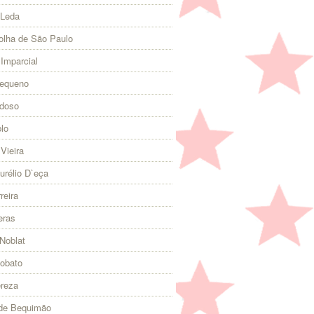
 Leda
olha de São Paulo
 Imparcial
Pequeno
rdoso
lo
Vieira
urélio D`eça
reira
eras
Noblat
Lobato
ereza
 de Bequimão