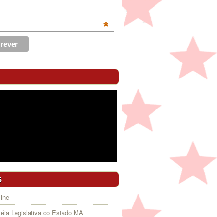
*
S
ine
éia Legislativa do Estado MA