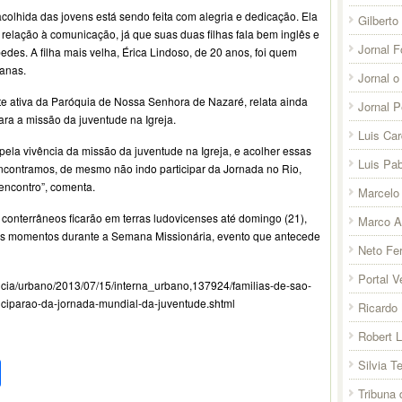
 acolhida das jovens está sendo feita com alegria e dedicação. Ela
Gilberto
relação à comunicação, já que suas duas filhas fala bem inglês e
Jornal F
des. A filha mais velha, Érica Lindoso, de 20 anos, foi quem
ianas.
Jornal o
nte ativa da Paróquia de Nossa Senhora de Nazaré, relata ainda
Jornal 
ara a missão da juventude na Igreja.
Luis Ca
la vivência da missão da juventude na Igreja, e acolher essas
Luis Pab
ncontramos, de mesmo não indo participar da Jornada no Rio,
 encontro”, comenta.
Marcelo 
 conterrâneos ficarão em terras ludovicenses até domingo (21),
Marco A
tros momentos durante a Semana Missionária, evento que antecede
Neto Fer
Portal V
ticia/urbano/2013/07/15/interna_urbano,137924/familias-de-sao-
ticiparao-da-jornada-mundial-da-juventude.shtml
Ricardo 
Robert 
pp
l
legram
Compartilhar
Silvia T
Tribuna