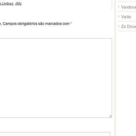
a Lindoso
,
JMJ
Vandova
Varão
o.
Campos obrigatórios são marcados com
*
Zé Dirc