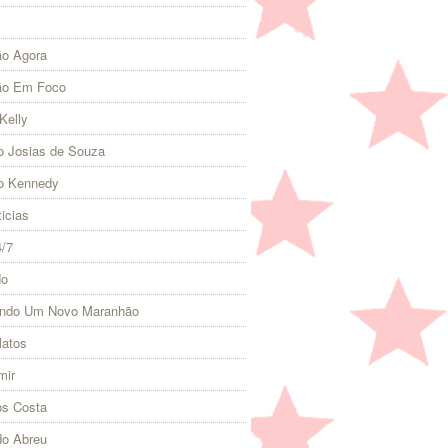
o Agora
ão Em Foco
Kelly
 Josias de Souza
o Kennedy
icias
4/7
do
indo Um Novo Maranhão
Matos
mir
s Costa
do Abreu