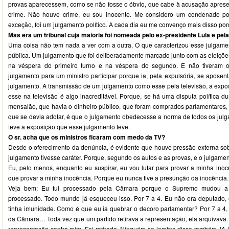
provas aparecessem, como se não fosse o óbvio, que cabe à acusação aprese
crime. Não houve crime, eu sou inocente. Me considero um condenado pol
exceção, foi um julgamento político. A cada dia eu me convenço mais disso po
Mas era um tribunal cuja maioria foi nomeada pelo ex-presidente Lula e pe
Uma coisa não tem nada a ver com a outra. O que caracterizou esse julgamen
pública. Um julgamento que foi deliberadamente marcado junto com as eleiçõe
na véspera do primeiro turno e na véspera do segundo. E não tiveram 
julgamento para um ministro participar porque ia, pela expulsória, se aposent
julgamento. A transmissão de um julgamento como esse pela televisão, a exp
esse na televisão é algo inacreditável. Porque, se há uma disputa política du
mensalão, que havia o dinheiro público, que foram comprados parlamentares
que se devia adotar, é que o julgamento obedecesse a norma de todos os ju
teve a exposição que esse julgamento teve.
O sr. acha que os ministros ficaram com medo da TV?
Desde o oferecimento da denúncia, é evidente que houve pressão externa s
julgamento tivesse caráter. Porque, segundo os autos e as provas, e o julgament
Eu, pelo menos, enquanto eu suspirar, eu vou lutar para provar a minha inoc
que provar a minha inocência. Porque eu nunca tive a presunção da inocência.
Veja bem: Eu fui processado pela Câmara porque o Supremo mudou a j
processado. Todo mundo já esqueceu isso. Por 7 a 4. Eu não era deputado, 
tinha imunidade. Como é que eu ia quebrar o decoro parlamentar? Por 7 a 4
da Câmara… Toda vez que um partido retirava a representação, ela arquivava.
representação contra mim. Foi retirada. Ninguém se lembra disso também. [A 