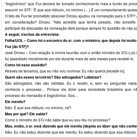
“tragicômico” que Fux declare ter tomado conhecimento mais a fundo do pr
assumir no STF: “É que soa ridículo, no mínimo (…) É um comportamento quase 
O fato de Fux ter prometido absolver Dirceu ajudou na nomeação para o STF? 
em consideração? Dirceu: “Não acredito que tenha pesado, não acredit
participei da discussão da nomeação dele porque sempre fiz questão de não par
A seguir, trechos da entrevista:
Folha/UOL – Como foi o encontro do sr. com o ministro, que depois foi muito
Fux [do STF]?
José Dirceu – Com relação à minha reunião com o então ministro do STJ Luiz 
fui assediado moralmente por ele durante mais de seis meses para recebê-lo.
Como foi esse assédio?
Através de terceiros, que eu não vou nominar. Eu não queria [recebê-lo].
Quem são esses terceiros? São advogados? Lobistas?
São advogados, não são lobistas. Eu o recebi, e, sem eu perguntar nad
conhecia o processo… Porque ele dizer para sociedade brasileira que n
processo do mensalão é tragicômico. Soa…
Ele mentiu?
Não. É que soa ridículo, no mínimo, né?
Mas por quê? Ele sabia?
Como o ministro do STJ não sabe que eu sou réu no processo?
Mas, então, o sr. está dizendo que ele mentiu [depois ao dizer que não con
Não. Eu não estou dizendo que ele mentiu. Eu estou dizendo que soa ridículo. 