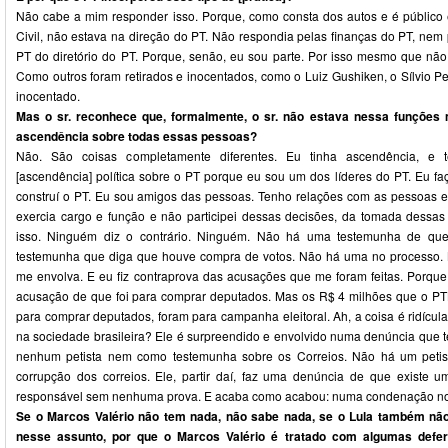
Não cabe a mim responder isso. Porque, como consta dos autos e é público 
Civil, não estava na direção do PT. Não respondia pelas finanças do PT, nem
PT do diretório do PT. Porque, senão, eu sou parte. Por isso mesmo que não
Como outros foram retirados e inocentados, como o Luiz Gushiken, o Sílvio Pere
inocentado.
Mas o sr. reconhece que, formalmente, o sr. não estava nessa funções 
ascendência sobre todas essas pessoas?
Não. São coisas completamente diferentes. Eu tinha ascendência, e 
[ascendência] política sobre o PT porque eu sou um dos líderes do PT. Eu faç
construí o PT. Eu sou amigos das pessoas. Tenho relações com as pessoas 
exercia cargo e função e não participei dessas decisões, da tomada dessas 
isso. Ninguém diz o contrário. Ninguém. Não há uma testemunha de que
testemunha que diga que houve compra de votos. Não há uma no processo
me envolva. E eu fiz contraprova das acusações que me foram feitas. Porque
acusação de que foi para comprar deputados. Mas os R$ 4 milhões que o PT
para comprar deputados, foram para campanha eleitoral. Ah, a coisa é ridícul
na sociedade brasileira? Ele é surpreendido e envolvido numa denúncia que t
nenhum petista nem como testemunha sobre os Correios. Não há um petis
corrupção dos correios. Ele, partir daí, faz uma denúncia de que existe
responsável sem nenhuma prova. E acaba como acabou: numa condenação no 
Se o Marcos Valério não tem nada, não sabe nada, se o Lula também n
nesse assunto, por que o Marcos Valério é tratado com algumas defer