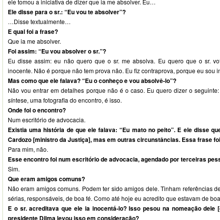
ele tomou a iniciativa de dizer que ia me absolver. Eu…
Ele disse para o sr.: “Eu vou te absolver”?
…Disse textualmente…
E qual foi a frase?
Que ia me absolver.
Foi assim: “Eu vou absolver o sr.”?
Eu disse assim: eu não quero que o sr. me absolva. Eu quero que o sr. vo
inocente. Não é porque não tem prova não. Eu fiz contraprova, porque eu sou i
Mas como que ele falava? “Eu o conheço e vou absolvê-lo”?
Não vou entrar em detalhes porque não é o caso. Eu quero dizer o seguinte: 
síntese, uma fotografia do encontro, é isso.
Onde foi o encontro?
Num escritório de advocacia.
Existia uma história de que ele falava: “Eu mato no peito”. E ele disse q
Cardozo [ministro da Justiça], mas em outras circunstâncias. Essa frase foi
Para mim, não.
Esse encontro foi num escritório de advocacia, agendado por terceiras pe
Sim.
Que eram amigos comuns?
Não eram amigos comuns. Podem ter sido amigos dele. Tinham referências de
sérias, responsáveis, de boa fé. Como até hoje eu acredito que estavam de boa
E o sr. acreditava que ele ia inocentá-lo? Isso pesou na nomeação dele 
presidente Dilma levou isso em consideração?