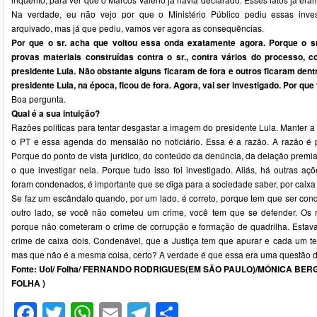
Na verdade, eu não vejo por que o Ministério Público pediu essas inves
arquivado, mas já que pediu, vamos ver agora as consequências.
Por que o sr. acha que voltou essa onda exatamente agora. Porque o 
provas materiais construídas contra o sr., contra vários do processo, 
presidente Lula. Não obstante alguns ficaram de fora e outros ficaram den
presidente Lula, na época, ficou de fora. Agora, vai ser investigado. Por que
Boa pergunta.
Qual é a sua intuição?
Razões políticas para tentar desgastar a imagem do presidente Lula. Manter 
o PT e essa agenda do mensalão no noticiário. Essa é a razão. A razão é po
Porque do ponto de vista jurídico, do conteúdo da denúncia, da delação premi
o que investigar nela. Porque tudo isso foi investigado. Aliás, há outras aç
foram condenados, é importante que se diga para a sociedade saber, por caixa 
Se faz um escândalo quando, por um lado, é correto, porque tem que ser cond
outro lado, se você não cometeu um crime, você tem que se defender. Os
porque não cometeram o crime de corrupção e formação de quadrilha. Esta
crime de caixa dois. Condenável, que a Justiça tem que apurar e cada um t
mas que não é a mesma coisa, certo? A verdade é que essa era uma questão de
Fonte: Uol/ Folha/ FERNANDO RODRIGUES(EM SÃO PAULO)/MÔNICA BE
FOLHA )
Facebook
Twitter
WhatsApp
Email
Telegram
Compartilhar