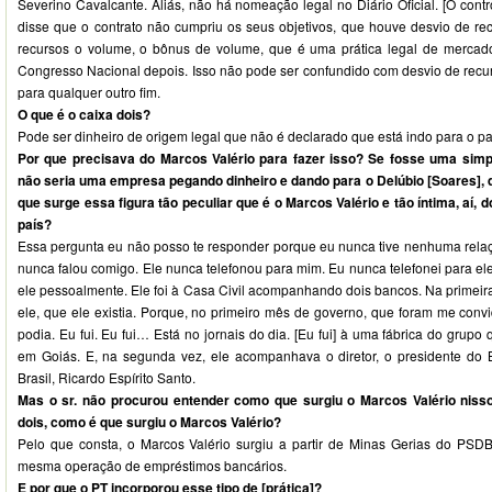
Severino Cavalcante. Aliás, não há nomeação legal no Diário Oficial. [O cont
disse que o contrato não cumpriu os seus objetivos, que houve desvio de r
recursos o volume, o bônus de volume, que é uma prática legal de mercado. 
Congresso Nacional depois. Isso não pode ser confundido com desvio de recur
para qualquer outro fim.
O que é o caixa dois?
Pode ser dinheiro de origem legal que não é declarado que está indo para o pa
Por que precisava do Marcos Valério para fazer isso? Se fosse uma simp
não seria uma empresa pegando dinheiro e dando para o Delúbio [Soares], 
que surge essa figura tão peculiar que é o Marcos Valério e tão íntima, aí, do
país?
Essa pergunta eu não posso te responder porque eu nunca tive nenhuma relaç
nunca falou comigo. Ele nunca telefonou para mim. Eu nunca telefonei para e
ele pessoalmente. Ele foi à Casa Civil acompanhando dois bancos. Na primeir
ele, que ele existia. Porque, no primeiro mês de governo, que foram me conv
podia. Eu fui. Eu fui… Está no jornais do dia. [Eu fui] à uma fábrica do grup
em Goiás. E, na segunda vez, ele acompanhava o diretor, o presidente do 
Brasil, Ricardo Espírito Santo.
Mas o sr. não procurou entender como que surgiu o Marcos Valério niss
dois, como é que surgiu o Marcos Valério?
Pelo que consta, o Marcos Valério surgiu a partir de Minas Gerias do PSD
mesma operação de empréstimos bancários.
E por que o PT incorporou esse tipo de [prática]?