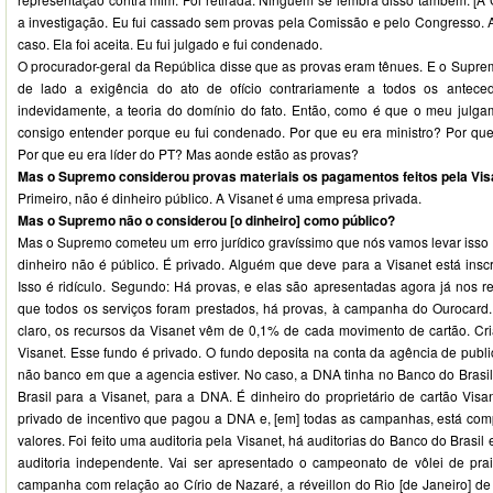
a investigação. Eu fui cassado sem provas pela Comissão e pelo Congresso. 
caso. Ela foi aceita. Eu fui julgado e fui condenado.
O procurador-geral da República disse que as provas eram tênues. E o Supre
de lado a exigência do ato de ofício contrariamente a todos os antec
indevidamente, a teoria do domínio do fato. Então, como é que o meu julga
consigo entender porque eu fui condenado. Por que eu era ministro? Por que
Por que eu era líder do PT? Mas aonde estão as provas?
Mas o Supremo considerou provas materiais os pagamentos feitos pela Vis
Primeiro, não é dinheiro público. A Visanet é uma empresa privada.
Mas o Supremo não o considerou [o dinheiro] como público?
Mas o Supremo cometeu um erro jurídico gravíssimo que nós vamos levar isso à 
dinheiro não é público. É privado. Alguém que deve para a Visanet está inscr
Isso é ridículo. Segundo: Há provas, e elas são apresentadas agora já nos re
que todos os serviços foram prestados, há provas, à campanha do Ourocard. P
claro, os recursos da Visanet vêm de 0,1% de cada movimento de cartão. Cri
Visanet. Esse fundo é privado. O fundo deposita na conta da agência de publ
não banco em que a agencia estiver. No caso, a DNA tinha no Banco do Brasil
Brasil para a Visanet, para a DNA. É dinheiro do proprietário de cartão Vis
privado de incentivo que pagou a DNA e, [em] todas as campanhas, está compr
valores. Foi feito uma auditoria pela Visanet, há auditorias do Banco do Brasil
auditoria independente. Vai ser apresentado o campeonato de vôlei de pra
campanha com relação ao Círio de Nazaré, a réveillon do Rio [de Janeiro] d