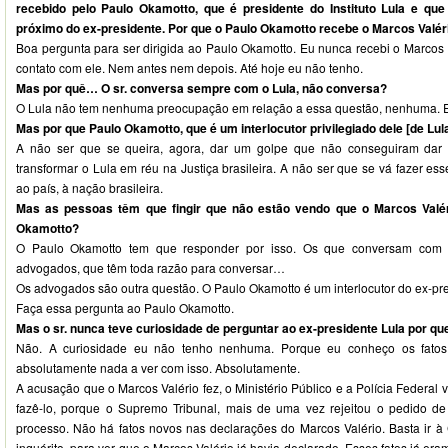
recebido pelo Paulo Okamotto, que é presidente do Instituto Lula e que
próximo do ex-presidente. Por que o Paulo Okamotto recebe o Marcos Valér
Boa pergunta para ser dirigida ao Paulo Okamotto. Eu nunca recebi o Marcos 
contato com ele. Nem antes nem depois. Até hoje eu não tenho.
Mas por quê… O sr. conversa sempre com o Lula, não conversa?
O Lula não tem nenhuma preocupação em relação a essa questão, nenhuma. E 
Mas por que Paulo Okamotto, que é um interlocutor privilegiado dele [de Lu
A não ser que se queira, agora, dar um golpe que não conseguiram dar a
transformar o Lula em réu na Justiça brasileira. A não ser que se vá fazer es
ao país, à nação brasileira.
Mas as pessoas têm que fingir que não estão vendo que o Marcos Valéri
Okamotto?
O Paulo Okamotto tem que responder por isso. Os que conversam com o
advogados, que têm toda razão para conversar…
Os advogados são outra questão. O Paulo Okamotto é um interlocutor do ex-pre
Faça essa pergunta ao Paulo Okamotto.
Mas o sr. nunca teve curiosidade de perguntar ao ex-presidente Lula por qu
Não. A curiosidade eu não tenho nenhuma. Porque eu conheço os fatos
absolutamente nada a ver com isso. Absolutamente.
A acusação que o Marcos Valério fez, o Ministério Público e a Polícia Federal 
fazê-lo, porque o Supremo Tribunal, mais de uma vez rejeitou o pedido de 
processo. Não há fatos novos nas declarações do Marcos Valério. Basta ir à 
inquérito, para ver que o Marcos Valério já havia declarado. Esses fatos já era