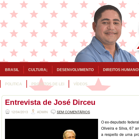
BRASIL
CULTURA;
DESENVOLVIMENTO
DIREITOS HUMANO
POLITICA
PROJETOS DE LEI
VÍDEOS
Entrevista de José Dirceu
12/04/2013
ADMIN
SEM COMENTÁRIOS
O ex-deputado federal
Oliveira e Silva, 67 
a respeito de uma pr