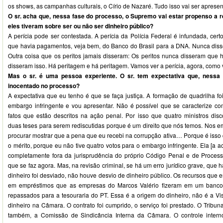
os shows, as campanhas culturais, o Círio de Nazaré. Tudo isso vai ser aprese
O sr. acha que, nessa fase do processo, o Supremo vai estar propenso a r
eles tiveram sobre ser ou não ser dinheiro público?
A perícia pode ser contestada. A perícia da Polícia Federal é infundada, cer
que havia pagamentos, veja bem, do Banco do Brasil para a DNA. Nunca disser
Outra coisa que os peritos jamais disseram: Os peritos nunca disseram que h
disseram isso. Há peritagem e há peritagem. Vamos ver a perícia, agora, como va
Mas o sr. é uma pessoa experiente. O sr. tem expectativa que, nessa f
inocentado no processo?
A expectativa que eu tenho é que se faça justiça. A formação de quadrilha foi
embargo infringente e vou apresentar. Não é possível que se caracterize c
fatos que estão descritos na ação penal. Por isso que quatro ministros d
duas teses para serem rediscutidas porque é um direito que nós temos. Nos e
procurar mostrar que a pena que eu recebi na corrupção ativa… Porque é isso
o mérito, porque eu não tive quatro votos para o embargo infringente. Ela [a 
completamente fora da jurisprudência do próprio Código Penal e de Proces
que se faz agora. Mas, na revisão criminal, se há um erro jurídico grave, que 
dinheiro foi desviado, não houve desvio de dinheiro público. Os recursos que 
em empréstimos que as empresas do Marcos Valério fizeram em um banco
repassados para a tesouraria do PT. Essa é a origem do dinheiro, não é a V
dinheiro na Câmara. O contrato foi cumprido, o serviço foi prestado. O Tribuna
também, a Comissão de Sindicância Interna da Câmara. O controle inte