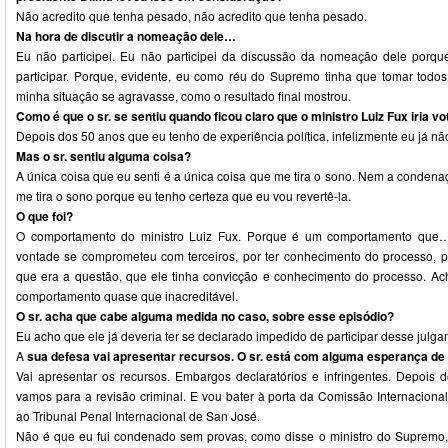
Não acredito que tenha pesado, não acredito que tenha pesado.
Na hora de discutir a nomeação dele…
Eu não participei. Eu não participei da discussão da nomeação dele porqu
participar. Porque, evidente, eu como réu do Supremo tinha que tomar todos
minha situação se agravasse, como o resultado final mostrou.
Como é que o sr. se sentiu quando ficou claro que o ministro Luiz Fux iria 
Depois dos 50 anos que eu tenho de experiência política, infelizmente eu já 
Mas o sr. sentiu alguma coisa?
A única coisa que eu senti é a única coisa que me tira o sono. Nem a conden
me tira o sono porque eu tenho certeza que eu vou revertê-la.
O que foi?
O comportamento do ministro Luiz Fux. Porque é um comportamento que… 
vontade se comprometeu com terceiros, por ter conhecimento do processo, po
que era a questão, que ele tinha convicção e conhecimento do processo. Ach
comportamento quase que inacreditável.
O sr. acha que cabe alguma medida no caso, sobre esse episódio?
Eu acho que ele já deveria ter se declarado impedido de participar desse julg
A
sua defesa vai apresentar recursos. O sr. está com alguma esperança de
Vai apresentar os recursos. Embargos declaratórios e infringentes. Depois d
vamos para a revisão criminal. E vou bater à porta da Comissão Internaciona
ao Tribunal Penal Internacional de San José.
Não é que eu fui condenado sem provas, como disse o ministro do Supremo,