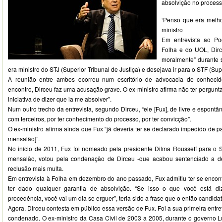
absolvição no proces
‘Penso que era melhor
ministro
Em entrevista ao Po
Folha e do UOL, Dirc
moralmente” durante 
era ministro do STJ (Superior Tribunal de Justiça) e desejava ir para o STF (Su
A reunião entre ambos ocorreu num escritório de advocacia de conhecid
encontro, Dirceu faz uma acusação grave. O ex-ministro afirma não ter pergunt
iniciativa de dizer que ia me absolver”.
Num outro trecho da entrevista, segundo Dirceu, “ele [Fux], de livre e espon
com terceiros, por ter conhecimento do processo, por ter convicção”.
O ex-ministro afirma ainda que Fux “já deveria ter se declarado impedido de p
mensalão]”.
No início de 2011, Fux foi nomeado pela presidente Dilma Rousseff para o 
mensalão, votou pela condenação de Dirceu -que acabou sentenciado a 
reclusão mais multa.
Em entrevista à Folha em dezembro do ano passado, Fux admitiu ter se enco
ter dado qualquer garantia de absolvição. “Se isso o que você está di
procedência, você vai um dia se erguer”, teria sido a frase que o então candida
Agora, Dirceu contesta em público essa versão de Fux. Foi a sua primeira entrev
condenado. O ex-ministro da Casa Civil de 2003 a 2005, durante o governo Lu