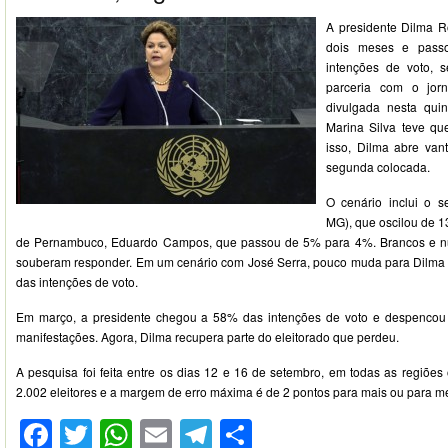
A presidente Dilma R
dois meses e pas
intenções de voto, 
parceria com o jor
divulgada nesta quin
Marina Silva teve 
isso, Dilma abre va
segunda colocada.
O cenário inclui o 
MG), que oscilou de 
de Pernambuco, Eduardo Campos, que passou de 5% para 4%. Brancos e 
souberam responder. Em um cenário com José Serra, pouco muda para Dilma
das intenções de voto.
Em março, a presidente chegou a 58% das intenções de voto e despencou
manifestações. Agora, Dilma recupera parte do eleitorado que perdeu.
A pesquisa foi feita entre os dias 12 e 16 de setembro, em todas as regiões 
2.002 eleitores e a margem de erro máxima é de 2 pontos para mais ou para m
Facebook
Twitter
WhatsApp
Email
Telegram
Compartilhar