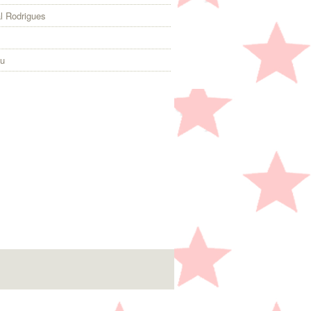
l Rodrigues
eu