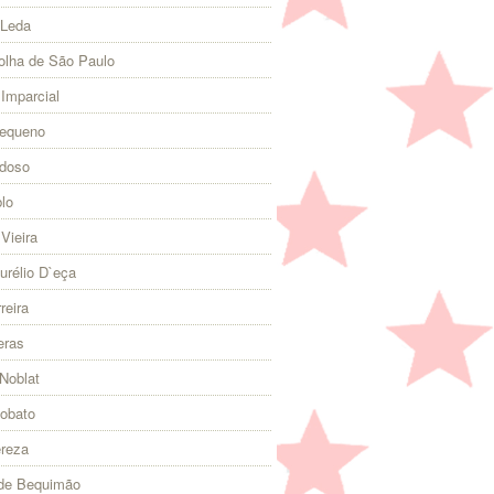
 Leda
olha de São Paulo
 Imparcial
Pequeno
rdoso
lo
Vieira
urélio D`eça
reira
eras
Noblat
Lobato
ereza
 de Bequimão