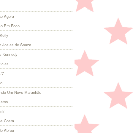
o Agora
ão Em Foco
Kelly
 Josias de Souza
o Kennedy
icias
4/7
do
indo Um Novo Maranhão
Matos
mir
s Costa
do Abreu