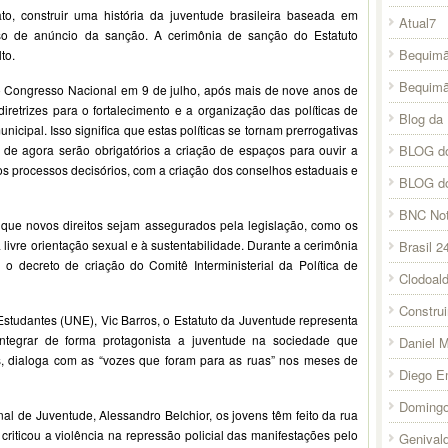
o, construir uma história da juventude brasileira baseada em
Atual7
urso de anúncio da sanção. A cerimônia de sanção do Estatuto
Bequimã
to.
Bequim
o Congresso Nacional em 9 de julho, após mais de nove anos de
 diretrizes para o fortalecimento e a organização das políticas de
Blog da 
nicipal. Isso significa que estas políticas se tornam prerrogativas
BLOG do
 de agora serão obrigatórios a criação de espaços para ouvir a
os processos decisórios, com a criação dos conselhos estaduais e
BLOG d
BNC Not
 que novos direitos sejam assegurados pela legislação, como os
, à livre orientação sexual e à sustentabilidade. Durante a cerimônia
Brasil 2
 decreto de criação do Comitê Interministerial da Política de
Clodoal
Constru
studantes (UNE), Vic Barros, o Estatuto da Juventude representa
ntegrar de forma protagonista a juventude na sociedade que
Daniel 
, dialoga com as “vozes que foram para as ruas” nos meses de
Diego E
Domingo
l de Juventude, Alessandro Belchior, os jovens têm feito da rua
criticou a violência na repressão policial das manifestações pelo
Genival