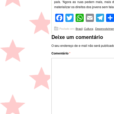
país. “Agora as ruas pedem mais, mais d
materializar os direitos dos jovens sem fala
Facebook
Twitter
WhatsA
Emai
Te
Postado em:
Brasil
,
Cultura;
,
Desenvolvimen
Deixe um comentário
O seu endereço de e-mail não será publicad
Comentário
*