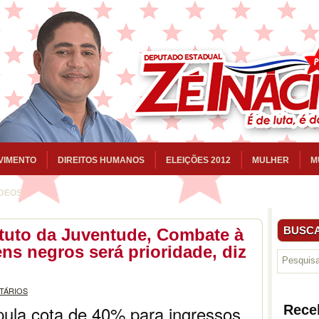
VIMENTO
DIREITOS HUMANOS
ELEIÇÕES 2012
MULHER
M
ÍDEOS
BUSCA
tuto da Juventude, Combate à
ens negros será prioridade, diz
TÁRIOS
pula cota de 40% para ingressos
Rece