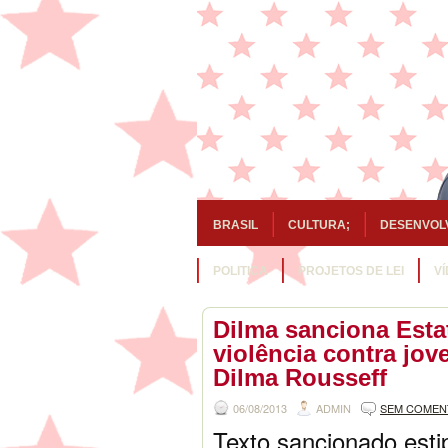
BRASIL
CULTURA;
DESENVOL
POLITICA
PROJETOS DE LEI
V
Dilma sanciona Esta
violência contra jov
Dilma Rousseff
06/08/2013
ADMIN
SEM COMEN
Texto sancionado esti