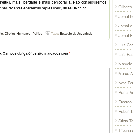
ireitos, mais liberdade e mais democracia. Não conseguiremos
Gilberto
r nas recentes e violentas repressões”, disse Belchior.
Jornal F
pp
l
legram
Compartilhar
Jornal o
to
,
Direitos Humanos
,
Politica
Tags:
Estatuto da Juventude
Jornal 
Luis Ca
o.
Campos obrigatórios são marcados com
*
Luis Pab
Marcelo 
Marco A
Neto Fer
Portal V
Ricardo 
Robert 
Silvia T
Tribuna