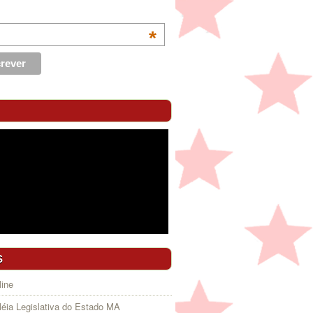
*
S
ine
éia Legislativa do Estado MA