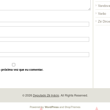
Vandova
Varão
Zé Dirc
 próxima vez que eu comentar.
© 2026
Deputado Zé Inácio
. All Rights Reserved.
Powered by
and
ShopThemes
WordPress