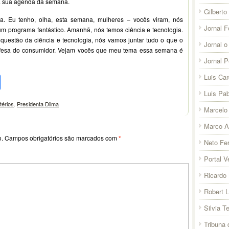
a sua agenda da semana.
Gilberto
. Eu tenho, olha, esta semana, mulheres – vocês viram, nós
Jornal F
 programa fantástico. Amanhã, nós temos ciência e tecnologia.
uestão da ciência e tecnologia, nós vamos juntar tudo o que o
Jornal o
defesa do consumidor. Vejam vocês que meu tema essa semana é
Jornal 
pp
l
legram
Compartilhar
Luis Ca
Luis Pab
térios
,
Presidenta Dilma
Marcelo 
Marco A
o.
Campos obrigatórios são marcados com
*
Neto Fer
Portal V
Ricardo 
Robert 
Silvia T
Tribuna