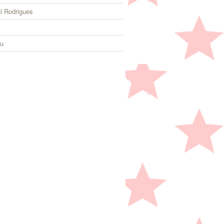
l Rodrigues
eu