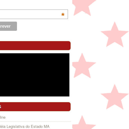
*
S
ine
éia Legislativa do Estado MA