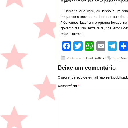
A presidente fez uma breve passagem pel
– Semana que vem, eu tenho outro tema
lançamos a casa da mulher que eu acho um
Nós vamos fazer um programa focado na q
governo faz. Na sexta feira, nós temos 
esse – afirmou.
Facebook
Twitter
WhatsA
Emai
Te
Postado em:
Brasil
,
Politica
Tags:
Minis
Deixe um comentário
O seu endereço de e-mail não será publicad
Comentário
*