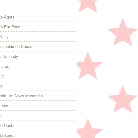
o Agora
ão Em Foco
Kelly
 Josias de Souza
o Kennedy
icias
4/7
do
indo Um Novo Maranhão
Matos
mir
s Costa
do Abreu