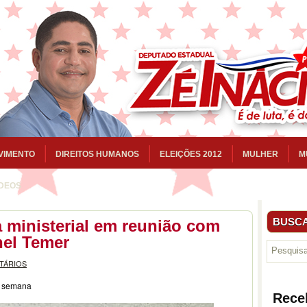
VIMENTO
DIREITOS HUMANOS
ELEIÇÕES 2012
MULHER
M
ÍDEOS
BUSCA
a ministerial em reunião com
hel Temer
TÁRIOS
ta semana
Rece