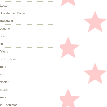
 Leda
olha de São Paulo
 Imparcial
Pequeno
rdoso
lo
Vieira
urélio D`eça
reira
eras
Noblat
Lobato
ereza
 de Bequimão