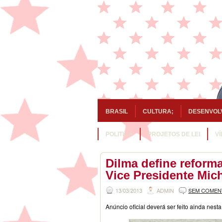
BRASIL
CULTURA;
DESENVOL
POLITICA
PROJETOS DE LEI
V
Dilma define reform
Vice Presidente Mic
13/03/2013
ADMIN
SEM COMEN
Anúncio oficial deverá ser feito ainda nes