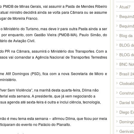
o PMDB de Minas Gerais, vai assumir a Pasta de Mendes Ribeiro
Atual7
 atual ministro decidirá ainda se volta para Câmara ou se assume
Bequimã
lugar de Moreira Franco.
Bequim
 Ministério do Turismo, mas deve ir para outra Pasta ainda a ser
, por enquanto, com Gastão Vieira (PMDB-MA). Paulo Simão, do
Blog da 
ário de Aviação Civil.
BLOG do
 do PR na Câmara, assumirá o Ministério dos Transportes. Com a
BLOG d
assos vai comandar a Agência Nacional de Transportes Terrestres
BNC Not
Brasil 2
me Afif Domingos (PSD), fica com a nova Secretaria de Micro e
inistério.
Clodoal
ver Sem Violência”, na manhã desta quarta-feira, Dilma não
Constru
sterial esta semana. A presidente, que já vem negociando a
sua agenda até sexta-feira é outra e inclui ciência, tecnologia,
Daniel 
Diego E
e não é meu tema esta semana – afirmou Dilma, que ficou por meia
Domingo
ticiparam do evento no Palácio do Planalto.
Genival