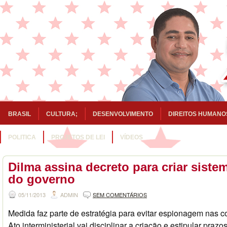
BRASIL
CULTURA;
DESENVOLVIMENTO
DIREITOS HUMANO
POLITICA
PROJETOS DE LEI
VÍDEOS
Dilma assina decreto para criar siste
do governo
05/11/2013
ADMIN
SEM COMENTÁRIOS
Medida faz parte de estratégia para evitar espionagem nas 
Ato interministerial vai disciplinar a criação e estipular prazo