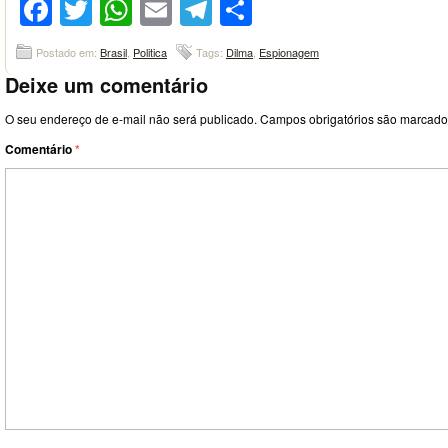
Facebook
Twitter
WhatsApp
Email
Telegram
Compartilhar
Postado em:
Brasil
,
Politica
Tags:
Dilma
,
Espionagem
Deixe um comentário
O seu endereço de e-mail não será publicado.
Campos obrigatórios são marcad
Comentário
*