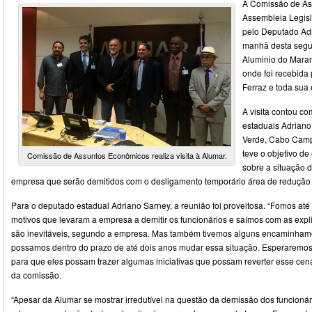
A Comissão de As
Assembleia Legisl
pelo Deputado Adr
manhã desta segun
Aluminio do Mara
onde foi recebida 
Ferraz e toda sua 
A visita contou c
estaduais Adriano 
Verde, Cabo Camp
teve o objetivo de
Comissão de Assuntos Econômicos realiza visita à Alumar.
sobre a situação 
empresa que serão demitidos com o desligamento temporário área de redução 
Para o deputado estadual Adriano Sarney, a reunião foi proveitosa. “Fomos até
motivos que levaram a empresa a demitir os funcionários e saímos com as exp
são inevitáveis, segundo a empresa. Mas também tivemos alguns encaminham
possamos dentro do prazo de até dois anos mudar essa situação. Esperaremos 
para que eles possam trazer algumas iniciativas que possam reverter esse cená
da comissão.
“Apesar da Alumar se mostrar irredutível na questão da demissão dos funcionár