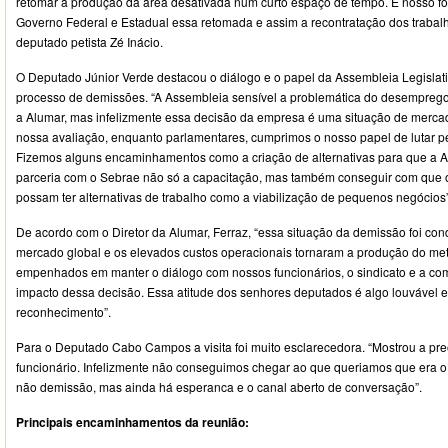
retomar a produção da área desativada num curto espaço de tempo. E nosso foc
Governo Federal e Estadual essa retomada e assim a recontratação dos trabalh
deputado petista Zé Inácio.
O Deputado Júnior Verde destacou o diálogo e o papel da Assembleia Legislat
processo de demissões. “A Assembleia sensível a problemática do desemprego
a Alumar, mas infelizmente essa decisão da empresa é uma situação de mercado
nossa avaliação, enquanto parlamentares, cumprimos o nosso papel de lutar pe
Fizemos alguns encaminhamentos como a criação de alternativas para que a 
parceria com o Sebrae não só a capacitação, mas também conseguir com que o
possam ter alternativas de trabalho como a viabilização de pequenos negócios”
De acordo com o Diretor da Alumar, Ferraz, “essa situação da demissão foi co
mercado global e os elevados custos operacionais tornaram a produção do met
empenhados em manter o diálogo com nossos funcionários, o sindicato e a co
impacto dessa decisão. Essa atitude dos senhores deputados é algo louvável 
reconhecimento”.
Para o Deputado Cabo Campos a visita foi muito esclarecedora. “Mostrou a pre
funcionário. Infelizmente não conseguimos chegar ao que queriamos que era 
não demissão, mas ainda há esperanca e o canal aberto de conversação”.
Principais encaminhamentos da reunião: