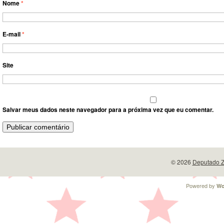
Nome
*
E-mail
*
Site
Salvar meus dados neste navegador para a próxima vez que eu comentar.
© 2026
Deputado Z
Powered by
Wo