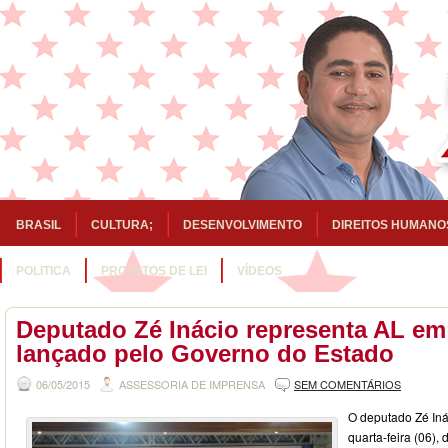
BRASIL
CULTURA;
DESENVOLVIMENTO
DIREITOS HUMANO
POLITICA
PROJETOS DE LEI
VÍDEOS
Deputado Zé Inácio representa AL em
lançado pelo Governo do Estado
06/05/2015
ASSESSORIA DE IMPRENSA
SEM COMENTÁRIOS
O deputado Zé Inác
quarta-feira (06),