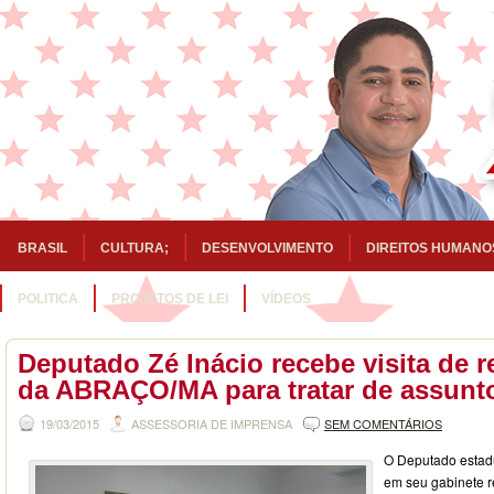
BRASIL
CULTURA;
DESENVOLVIMENTO
DIREITOS HUMANO
POLITICA
PROJETOS DE LEI
VÍDEOS
Deputado Zé Inácio recebe visita de 
da ABRAÇO/MA para tratar de assunt
19/03/2015
ASSESSORIA DE IMPRENSA
SEM COMENTÁRIOS
O Deputado estadu
em seu gabinete 