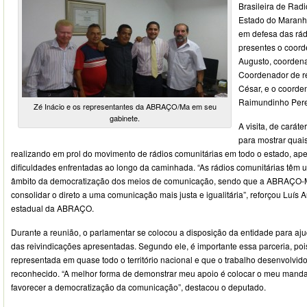
Brasileira de Rad
Estado do Maran
em defesa das rád
presentes o coord
Augusto, coordena
Coordenador de re
César, e o coorde
Raimundinho Pere
Zé Inácio e os representantes da ABRAÇO/Ma em seu
gabinete.
A visita, de carát
para mostrar quai
realizando em prol do movimento de rádios comunitárias em todo o estado, ap
dificuldades enfrentadas ao longo da caminhada. “As rádios comunitárias têm
âmbito da democratização dos meios de comunicação, sendo que a ABRAÇO-M
consolidar o direto a uma comunicação mais justa e igualitária”, reforçou Luís
estadual da ABRAÇO.
Durante a reunião, o parlamentar se colocou a disposição da entidade para ajud
das reivindicações apresentadas. Segundo ele, é importante essa parceria, 
representada em quase todo o território nacional e que o trabalho desenvolvid
reconhecido. “A melhor forma de demonstrar meu apoio é colocar o meu mand
favorecer a democratização da comunicação”, destacou o deputado.