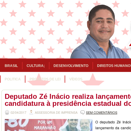
BRASIL
CULTURA;
DESENVOLVIMENTO
DIREITOS HUMANO
POLITICA
PROJETOS DE LEI
VÍDEOS
Deputado Zé Inácio realiza lançament
candidatura à presidência estadual d
02/04/2017
ASSESSORIA DE IMPRENSA
SEM COMENTÁRIOS
O deputado Zé Ináci
lançamento da candid