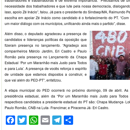
trabalhadores e trabalhadoras é de extrema importância. “Precisamos de u
necessidade dos trabalhadores e que lute pela nossa democracia, dialogando
isso, apoio Zé Inácio”, falou. Já para o presidente do Sindsep/MA, Raimundo Pe
escolha em apoiar Zé Inácio como candidato é o fortalecimento do PT. “Com 
um maior diálogo com os municípios, unificando ainda mais o partido”, disse.
Além disso, o deputado agradeceu a presença de
candidatos e lideranças políticas da oposição que
fizeram presença no lançamento. “Agradeço aos
companheiros Márcio Jardim, Eri Castro e Paulo
Romão pela presença no Lançamento da Chapa
Estadual ‘Por um Maranhão mais Justo para Todos
e para Lula’. A presença de vocês reforça o espírito
de unidade que estamos dispostos a construir, e
que vai além do PED-PT”, enfatizou.
A etapa municipal do PED ocorrerá no próximo domingo, 09 de abril. As
presidência estadual, além da “Por um Maranhão mais Justo para Todos
respectivos candidatos a presidente estadual do PT são: Chapa Mudança- Lo
Paulo Romão, CNB na Luta- Francimar, e Piracema Já- Eri Castro.
Facebook
Twitter
WhatsApp
Email
Telegram
Compartilhar