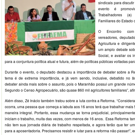
sindicais para discut
evento é promov
Trabalhadores (a) 
Familiares do Estado
O Encontro com pr
vereadores, deputado
Agricultura e dirigen
um amplo debate sob
Social, e avaliar os 
para a conjuntura política atual e futura, além de políticas públicas voltadas para
Durante o evento, o deputado destacou a importância de debater sobre a R
tema é de extrema importância, e já vem sendo, inclusive, debatido no âm
debater ainda mais sobre o assunto, pois o Maranhão possui um grande número
Segundo o Censo Agropecuário, são quase 860 mil agricultores familiares”, afi
Além disso, Zé Inácio também tratou sobre a luta contra a Reforma. “Conside
ocorra, uma pessoa que começa a labuta aos 16 anos terá que trabalhar mais 
maneira integral. Portanto, essa mudança se torna prejudicial, principalmente
iniciam o trabalho, muita das vezes, com menos de 16 anos. Essa Reforma ta
não tem sua jornada diária de trabalho respeitada, e agora terão que ter 
para a aposentadoria. Precisamos resistir e lutar para a reforma não passar!”, e