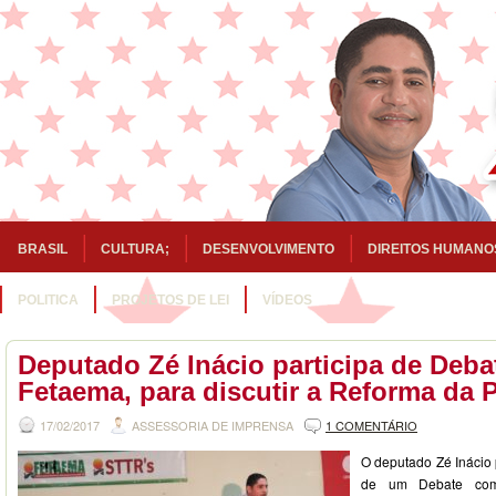
BRASIL
CULTURA;
DESENVOLVIMENTO
DIREITOS HUMANO
POLITICA
PROJETOS DE LEI
VÍDEOS
Deputado Zé Inácio participa de Deba
Fetaema, para discutir a Reforma da 
17/02/2017
ASSESSORIA DE IMPRENSA
1 COMENTÁRIO
O deputado Zé Inácio p
de um Debate com 