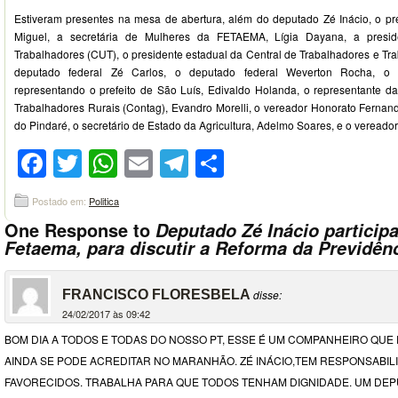
Estiveram presentes na mesa de abertura, além do deputado Zé Inácio, o p
Miguel, a secretária de Mulheres da FETAEMA, Lígia Dayana, a presid
Trabalhadores (CUT), o presidente estadual da Central de Trabalhadores e Tra
deputado federal Zé Carlos, o deputado federal Weverton Rocha, o v
representando o prefeito de São Luís, Edivaldo Holanda, o representante 
Trabalhadores Rurais (Contag), Evandro Morelli, o vereador Honorato Fernand
do Pindaré, o secretário de Estado da Agricultura, Adelmo Soares, e o vereador
Facebook
Twitter
WhatsApp
Email
Telegram
Compartilhar
Postado em:
Politica
One Response to
Deputado Zé Inácio particip
Fetaema, para discutir a Reforma da Previdên
FRANCISCO FLORESBELA
disse:
24/02/2017 às 09:42
BOM DIA A TODOS E TODAS DO NOSSO PT, ESSE É UM COMPANHEIRO QU
AINDA SE PODE ACREDITAR NO MARANHÃO. ZÉ INÁCIO,TEM RESPONSABI
FAVORECIDOS. TRABALHA PARA QUE TODOS TENHAM DIGNIDADE. UM DE