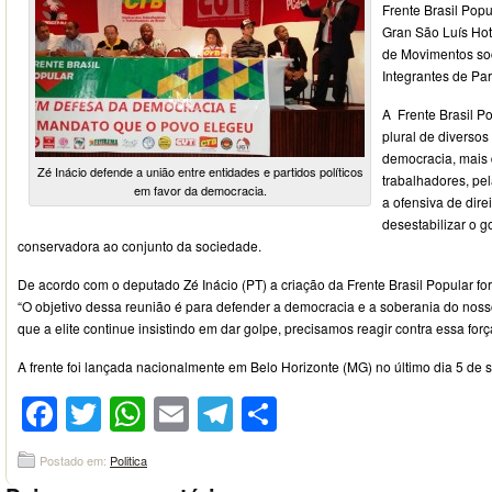
Frente Brasil Pop
Gran São Luís Hot
de Movimentos soc
Integrantes de Par
A Frente Brasil P
plural de diversos
democracia, mais d
Zé Inácio defende a união entre entidades e partidos políticos
trabalhadores, pel
em favor da democracia.
a ofensiva de dire
desestabilizar o 
conservadora ao conjunto da sociedade.
De acordo com o deputado Zé Inácio (PT) a criação da Frente Brasil Popular for
“O objetivo dessa reunião é para defender a democracia e a soberania do nos
que a elite continue insistindo em dar golpe, precisamos reagir contra essa for
A frente foi lançada nacionalmente em Belo Horizonte (MG) no último dia 5 de 
Facebook
Twitter
WhatsApp
Email
Telegram
Compartilhar
Postado em:
Politica