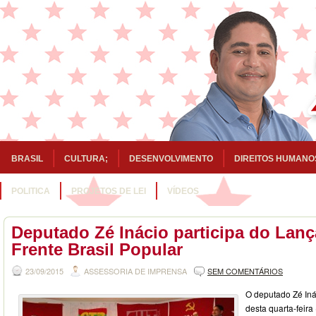
BRASIL
CULTURA;
DESENVOLVIMENTO
DIREITOS HUMANO
POLITICA
PROJETOS DE LEI
VÍDEOS
Deputado Zé Inácio participa do Lan
Frente Brasil Popular
23/09/2015
ASSESSORIA DE IMPRENSA
SEM COMENTÁRIOS
O deputado Zé Iná
desta quarta-feir