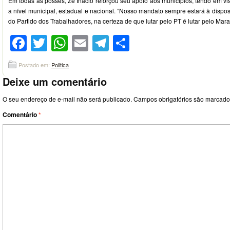
Em todas as posses, Zé Inácio reforçou seu apoio aos municípios, tendo em vis
a nível municipal, estadual e nacional. “Nosso mandato sempre estará à dispo
do Partido dos Trabalhadores, na certeza de que lutar pelo PT é lutar pelo Mara
Facebook
Twitter
WhatsApp
Email
Telegram
Compartilhar
Postado em:
Politica
Deixe um comentário
O seu endereço de e-mail não será publicado.
Campos obrigatórios são marcad
Comentário
*