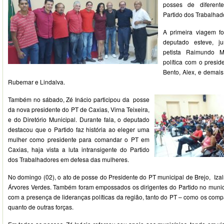
posses de diferente
Partido dos Trabalhad
A primeira viagem f
deputado esteve, j
petista Raimundo M
política com o presi
Bento, Alex, e demais
Rubemar e Lindalva.
Também no sábado, Zé Inácio participou da posse
da nova presidente do PT de Caxias, Virna Teixeira,
e do Diretório Municipal. Durante fala, o deputado
destacou que o Partido faz história ao eleger uma
mulher como presidente para comandar o PT em
Caxias, haja vista a luta intransigente do Partido
dos Trabalhadores em defesa das mulheres.
No domingo (02), o ato de posse do Presidente do PT municipal de Brejo, Iza
Árvores Verdes. Também foram empossados os dirigentes do Partido no municíp
com a presença de lideranças políticas da região, tanto do PT – como os comp
quanto de outras forças.