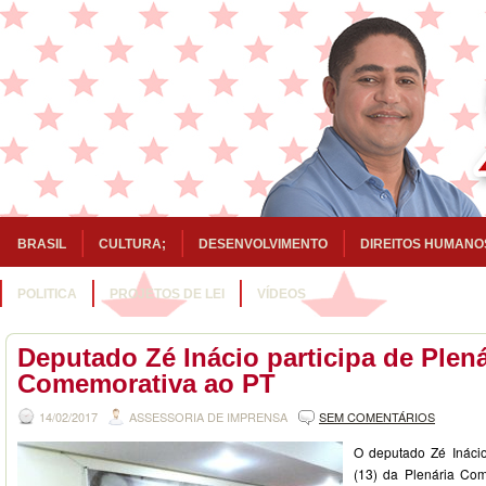
BRASIL
CULTURA;
DESENVOLVIMENTO
DIREITOS HUMANO
POLITICA
PROJETOS DE LEI
VÍDEOS
Deputado Zé Inácio participa de Plená
Comemorativa ao PT
14/02/2017
ASSESSORIA DE IMPRENSA
SEM COMENTÁRIOS
O deputado Zé Inácio
(13) da Plenária Com