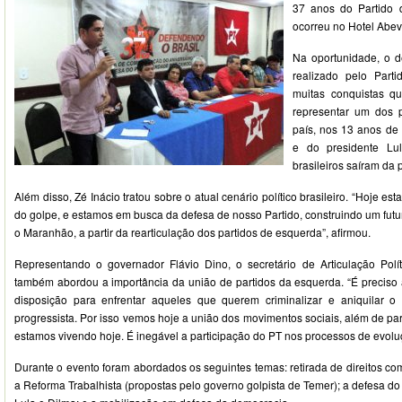
37 anos do Partido 
ocorreu no Hotel Abevi
Na oportunidade, o d
realizado pelo Part
muitas conquistas q
representar um dos p
país, nos 13 anos de
e do presidente Lu
brasileiros saíram da 
Além disso, Zé Inácio tratou sobre o atual cenário político brasileiro. “Hoje e
do golpe, e estamos em busca da defesa de nosso Partido, construindo um futur
o Maranhão, a partir da rearticulação dos partidos de esquerda”, afirmou.
Representando o governador Flávio Dino, o secretário de Articulação Polít
também abordou a importância da união de partidos da esquerda. “É preciso a
disposição para enfrentar aqueles que querem criminalizar e aniquilar
progressista. Por isso vemos hoje a união dos movimentos sociais, além de pa
estamos vivendo hoje. É inegável a participação do PT nos processos de evoluç
Durante o evento foram abordados os seguintes temas: retirada de direitos c
a Reforma Trabalhista (propostas pelo governo golpista de Temer); a defesa d