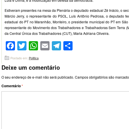
Lula e Dilma; e a mobilização em defesa da democracia.
Estiveram presentes na mesa da Plenária o deputado estadual Zé Inácio, o secre
Márcio Jerry, o representante do PSOL, Luís Antônio Pedrosa, o deputado fed
estadual do PT no Maranhão, Monteiro, o presidente municipal do PT em São
representante do Movimento dos Trabalhadores e Trabalhadoras Sem Terra (MS
da Central Única dos Trabalhadores (CUT), Maria Adriana Oliveira.
Facebook
Twitter
WhatsApp
Email
Telegram
Compartilhar
Postado em:
Politica
Deixe um comentário
O seu endereço de e-mail não será publicado.
Campos obrigatórios são marcad
Comentário
*