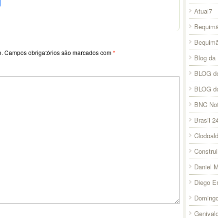
Atual7
Bequimã
Bequim
o.
Campos obrigatórios são marcados com
*
Blog da 
BLOG do
BLOG d
BNC Not
Brasil 2
Clodoal
Constru
Daniel 
Diego E
Domingo
Genival