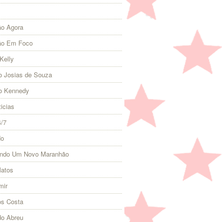
o Agora
ão Em Foco
Kelly
 Josias de Souza
o Kennedy
icias
4/7
do
indo Um Novo Maranhão
Matos
mir
s Costa
do Abreu