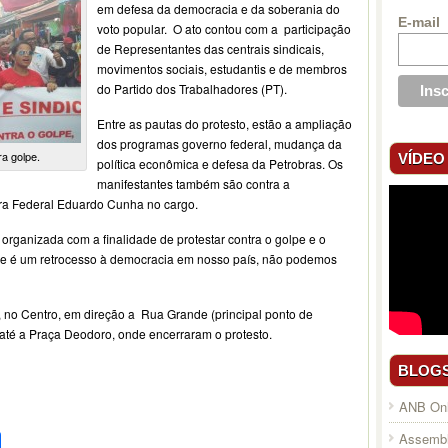
em defesa da democracia e da soberania do
E-mail
voto popular. O ato contou com a participação
de Representantes das centrais sindicais,
movimentos sociais, estudantis e de membros
do Partido dos Trabalhadores (PT).
Entre as pautas do protesto, estão a ampliação
dos programas governo federal, mudança da
a golpe.
VÍDEO
política econômica e defesa da Petrobras. Os
manifestantes também são contra a
ra Federal Eduardo Cunha no cargo.
 organizada com a finalidade de protestar contra o golpe e o
pe é um retrocesso à democracia em nosso país, não podemos
, no Centro, em direção a Rua Grande (principal ponto de
até a Praça Deodoro, onde encerraram o protesto.
BLOG
ANB Onl
pp
l
legram
Compartilhar
Assembl