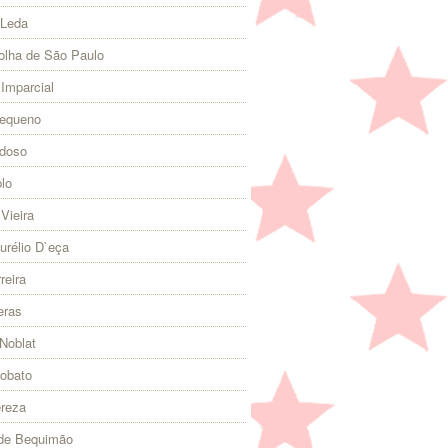
 Leda
olha de São Paulo
 Imparcial
Pequeno
rdoso
lo
Vieira
urélio D`eça
reira
eras
Noblat
Lobato
ereza
 de Bequimão