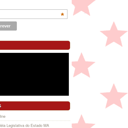
*
S
ine
éia Legislativa do Estado MA