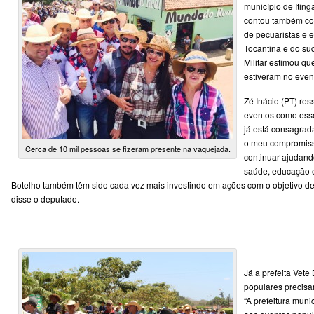
município de Itin
contou também com
de pecuaristas e 
Tocantina e do su
Militar estimou qu
estiveram no even
Zé Inácio (PT) res
eventos como esse
já está consagrad
o meu compromisso
Cerca de 10 mil pessoas se fizeram presente na vaquejada.
continuar ajudand
saúde, educação e 
Botelho também têm sido cada vez mais investindo em ações com o objetivo de
disse o deputado.
Já a prefeita Vete
populares precisa
“A prefeitura muni