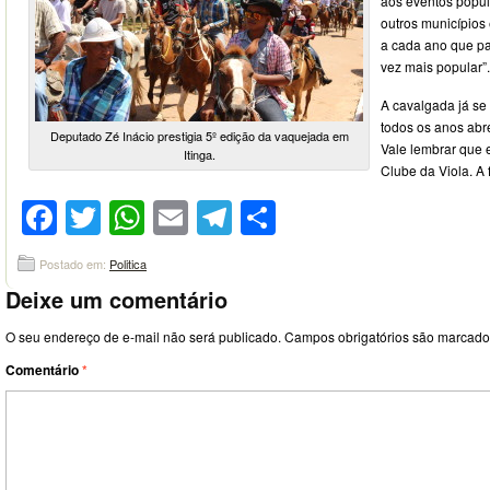
aos eventos popul
outros município
a cada ano que p
vez mais popular”.
A cavalgada já se 
todos os anos abr
Deputado Zé Inácio prestigia 5º edição da vaquejada em
Vale lembrar que e
Itinga.
Clube da Viola. A
Facebook
Twitter
WhatsApp
Email
Telegram
Compartilhar
Postado em:
Politica
Deixe um comentário
O seu endereço de e-mail não será publicado.
Campos obrigatórios são marcad
Comentário
*