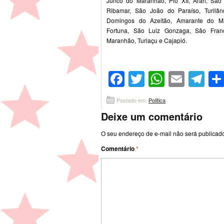
Junco do Maranhão, Pio XII, Arari, São
Ribamar, São João do Paraíso, Turilân
Domingos do Azeitão, Amarante do M
Fortuna, São Luiz Gonzaga, São Fran
Maranhão, Turiaçu e Cajapió.
Facebook
Twitter
WhatsA
Emai
Te
Postado em:
Politica
Deixe um comentário
O seu endereço de e-mail não será publicad
Comentário
*