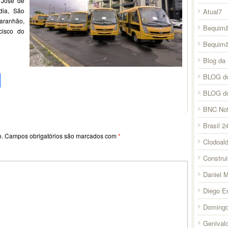
 José de
dia, São
Atual7
aranhão,
Bequimã
cisco do
Bequim
Blog da 
pp
l
legram
Compartilhar
BLOG do
BLOG d
BNC Not
Brasil 2
o.
Campos obrigatórios são marcados com
*
Clodoal
Constru
Daniel 
Diego E
Domingo
Genival