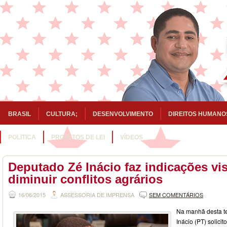
BRASIL
CULTURA;
DESENVOLVIMENTO
DIREITOS HUMANO
POLITICA
PROJETOS DE LEI
VÍDEOS
Deputado Zé Inácio faz indicações vi
diminuir conflitos agrários
16/06/2015
ASSESSORIA DE IMPRENSA
SEM COMENTÁRIOS
Na manhã desta te
Inácio (PT) solici