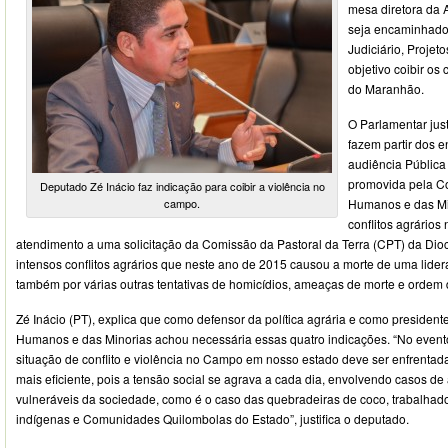
mesa diretora da 
seja encaminhado
Judiciário, Proje
objetivo coibir os 
do Maranhão.
O Parlamentar just
fazem partir dos 
audiência Pública
promovida pela Co
Deputado Zé Inácio faz indicação para coibir a violência no
campo.
Humanos e das Min
conflitos agrário
atendimento a uma solicitação da Comissão da Pastoral da Terra (CPT) da Di
intensos conflitos agrários que neste ano de 2015 causou a morte de uma lide
também por várias outras tentativas de homicídios, ameaças de morte e ordem 
Zé Inácio (PT), explica que como defensor da política agrária e como presiden
Humanos e das Minorias achou necessária essas quatro indicações. “No evento
situação de conflito e violência no Campo em nosso estado deve ser enfrentad
mais eficiente, pois a tensão social se agrava a cada dia, envolvendo casos d
vulneráveis da sociedade, como é o caso das quebradeiras de coco, trabalhado
indígenas e Comunidades Quilombolas do Estado”, justifica o deputado.