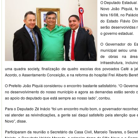
O Deputado Estadual Z
Novo João Piquiá, fo
feira 16/08, no Palác
do Estado Flávio Din
serão desenvolvidas 
o governo estadual.
O Governador do Es
municipal selou uma 
de obras na áre
infraestrutura, inclu
uma quadra society, finalização de quatro escolas dos povoados Café a ja
Acordo, o Assentamento Conceição, e na reforma do hospital Frei Alberto Beret
O Prefeito João Piquiá considerou o encontro bastante satisfatório. “O Gover
no desenvolvimento do nosso município e agora as demandas estão sendo
ao apoio do deputado que está sempre ao nosso lado”, contou.
Para o Deputado Zé Inácio “foi um encontro muito bom, o governador reconhec
vai atender as reivindicações, a gente sai daqui satisfeito pela atenção que 
Novo”, disse.
Participaram da reunião o Secretário da Casa Civil, Marcelo Tavares, o Secret
Noleto, a Deputada Valéria Macedo, a primeira dama de Sítio Novo e o Secr