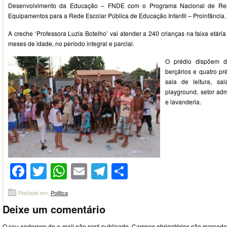
Desenvolvimento da Educação – FNDE com o Programa Nacional de Rees
Equipamentos para a Rede Escolar Pública de Educação Infantil – Proinfância.
A creche ‘Professora Luzia Botelho’ vai atender a 240 crianças na faixa etár
meses de idade, no período integral e parcial.
O prédio dispõem d
berçários e quatro pr
sala de leitura, sala
playground, setor admi
e lavanderia.
Facebook
Twitter
WhatsApp
Email
Telegram
Compartilhar
Postado em:
Politica
Deixe um comentário
O seu endereço de e-mail não será publicado.
Campos obrigatórios são marcad