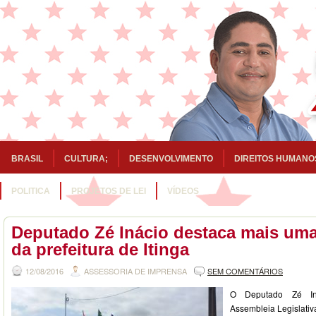
BRASIL
CULTURA;
DESENVOLVIMENTO
DIREITOS HUMANO
POLITICA
PROJETOS DE LEI
VÍDEOS
Deputado Zé Inácio destaca mais um
da prefeitura de Itinga
12/08/2016
ASSESSORIA DE IMPRENSA
SEM COMENTÁRIOS
O Deputado Zé In
Assembleia Legislativ