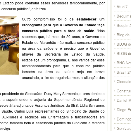
o Estado pode contratar esses servidores temporariamente, por
Atual7
 concurso público”, enfatizou.
Bequimã
Outro compromisso foi o de
estabelecer um
cronograma para que o Governo do Estado faça
Bequim
concurso público para a área da saúde
. “Nós
Blog da 
sabemos que, há mais de 20 anos, o Governo do
Estado do Maranhão não realiza concurso público
BLOG do
na área da saúde e é preciso que o Governo,
BLOG d
através da Secretaria de Estado da Saúde,
estabeleça um cronograma. E nós vamos dar esse
BNC Not
acompanhamento para que o concurso público
também na área da saúde seja em breve
Brasil 2
anunciado, a fim de regularizarmos a situação dos
Clodoal
Constru
 a presidente do Sindsaúde, Ducy Mary Sarmento, o presidente da
, a superintendente adjunta da Superintendência Regional do
Daniel 
ecretária-adjunta de Assuntos Jurídicos da SES, Lídia Schramm,
Diego E
a Saúde, Carlos Lula representantes do Sindicato de Saúde do
 Auxiliares e Técnicos em Enfermagem e trabalhadores em
Domingo
como também toda a assessoria jurídica do Sindicato e também
Genival
erviço.