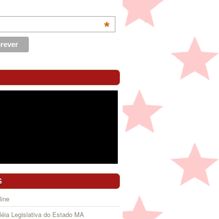
*
S
ine
éia Legislativa do Estado MA