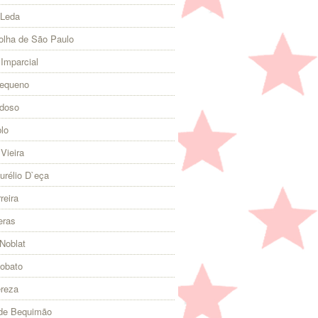
 Leda
olha de São Paulo
 Imparcial
Pequeno
rdoso
lo
Vieira
urélio D`eça
reira
eras
Noblat
Lobato
ereza
 de Bequimão