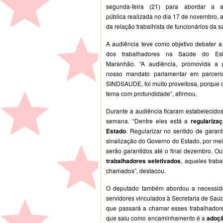
segunda-feira (21) para abordar a a
pública realizada no dia 17 de novembro, a
da relação trabalhista de funcionários da s
A audiência teve como objetivo debater a
dos trabalhadores na Saúde do Es
Maranhão. “A audiência, promovida a p
nosso mandato parlamentar em parcer
SINDSAUDE, foi muito proveitosa, porque d
tema com profundidade”, afirmou.
Durante a audiência ficaram estabelecido
semana. “Dentre eles está a
regulariza
Estado
. Regularizar no sentido de garant
sinalização do Governo do Estado, por meio
serão garantidos até o final dezembro. 
trabalhadores seletivados
, aqueles traba
chamados”, destacou.
O deputado também abordou a necessida
servidores vinculados à Secretaria de Sa
que passará a chamar esses trabalhadore
que saiu como encaminhamento é a
adoçã