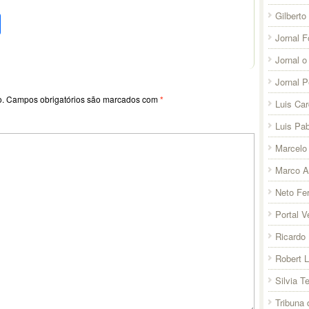
pp
l
legram
Compartilhar
Gilberto
Jornal F
Jornal o
Jornal 
o.
Campos obrigatórios são marcados com
*
Luis Ca
Luis Pab
Marcelo 
Marco A
Neto Fer
Portal V
Ricardo 
Robert 
Silvia T
Tribuna