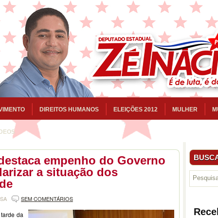
VIMENTO
DIREITOS HUMANOS
ELEIÇÕES 2012
MULHER
M
ÍDEOS
BUSCA
 destaca empenho do Governo
arizar a situação dos
úde
NSA
SEM COMENTÁRIOS
Rece
 tarde da