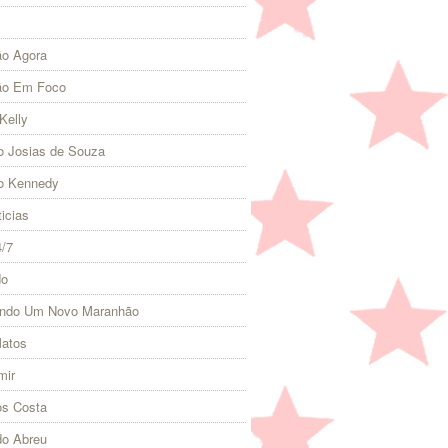
o Agora
ão Em Foco
Kelly
 Josias de Souza
o Kennedy
icias
4/7
do
indo Um Novo Maranhão
Matos
mir
s Costa
do Abreu