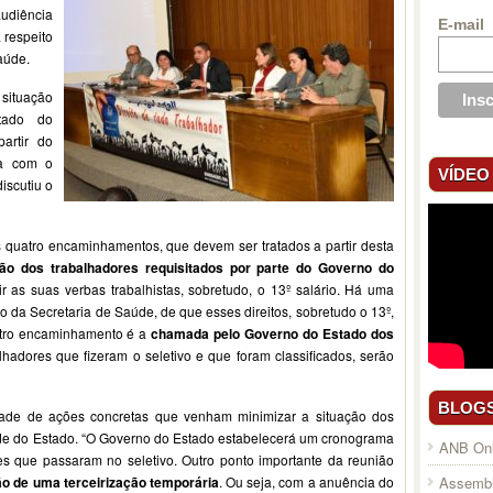
udiência
E-mail
 respeito
aúde.
 situação
tado do
artir do
ia com o
VÍDEO
iscutiu o
s quatro encaminhamentos, que devem ser tratados a partir desta
ção dos trabalhadores requisitados por parte do Governo do
ir as suas verbas trabalhistas, sobretudo, o 13º salário. Há uma
 da Secretaria de Saúde, de que esses direitos, sobretudo o 13º,
Outro encaminhamento é a
chamada pelo Governo do Estado dos
lhadores que fizeram o seletivo e que foram classificados, serão
BLOG
de de ações concretas que venham minimizar a situação dos
úde do Estado. “O Governo do Estado estabelecerá um cronograma
ANB Onl
s que passaram no seletivo. Outro ponto importante da reunião
Assembl
o de uma terceirização temporária
. Ou seja, com a anuência do