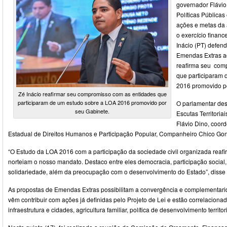
governador Flávio 
Políticas Pública
ações e metas da 
o exercício financ
Inácio (PT) defen
Emendas Extras a
reafirma seu com
que participaram 
2016 promovido p
Zé Inácio reafirmar seu compromisso com as entidades que
participaram de um estudo sobre a LOA 2016 promovido por
O parlamentar des
seu Gabinete.
Escutas Territoria
Flávio Dino, coor
Estadual de Direitos Humanos e Participação Popular, Companheiro Chico Gon
“O Estudo da LOA 2016 com a participação da sociedade civil organizada reafi
norteiam o nosso mandato. Destaco entre eles democracia, participação social, 
solidariedade, além da preocupação com o desenvolvimento do Estado”, disse 
As propostas de Emendas Extras possibilitam a convergência e complementari
vêm contribuir com ações já definidas pelo Projeto de Lei e estão correlacion
infraestrutura e cidades, agricultura familiar, política de desenvolvimento territo