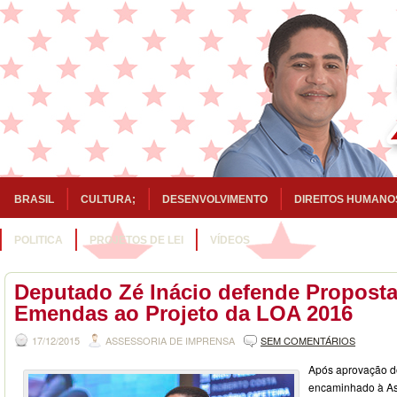
BRASIL
CULTURA;
DESENVOLVIMENTO
DIREITOS HUMANO
POLITICA
PROJETOS DE LEI
VÍDEOS
Deputado Zé Inácio defende Proposta
Emendas ao Projeto da LOA 2016
17/12/2015
ASSESSORIA DE IMPRENSA
SEM COMENTÁRIOS
Após aprovação do
encaminhado à Ass