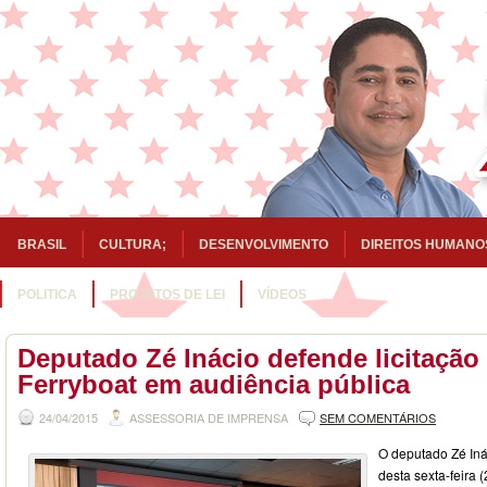
BRASIL
CULTURA;
DESENVOLVIMENTO
DIREITOS HUMANO
POLITICA
PROJETOS DE LEI
VÍDEOS
Deputado Zé Inácio defende licitação
Ferryboat em audiência pública
24/04/2015
ASSESSORIA DE IMPRENSA
SEM COMENTÁRIOS
O deputado Zé Iná
desta sexta-feira 