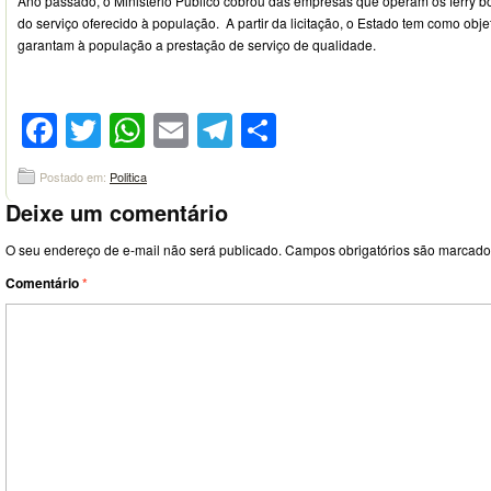
Ano passado, o Ministério Público cobrou das empresas que operam os ferry bo
do serviço oferecido à população. A partir da licitação, o Estado tem como objeti
garantam à população a prestação de serviço de qualidade.
Facebook
Twitter
WhatsApp
Email
Telegram
Compartilhar
Postado em:
Politica
Deixe um comentário
O seu endereço de e-mail não será publicado.
Campos obrigatórios são marcad
Comentário
*