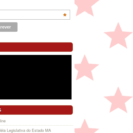
*
S
ine
éia Legislativa do Estado MA