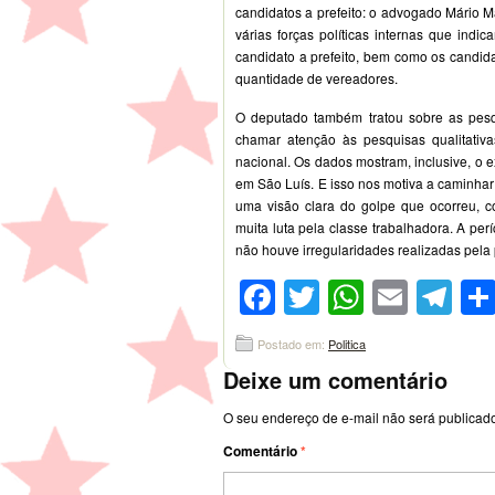
candidatos a prefeito: o advogado Mário M
várias forças políticas internas que ind
candidato a prefeito, bem como os candid
quantidade de vereadores.
O deputado também tratou sobre as pes
chamar atenção às pesquisas qualitativ
nacional. Os dados mostram, inclusive, o 
em São Luís. E isso nos motiva a caminhar
uma visão clara do golpe que ocorreu, c
muita luta pela classe trabalhadora. A pe
não houve irregularidades realizadas pela p
Facebook
Twitter
WhatsA
Emai
Te
Postado em:
Politica
Deixe um comentário
O seu endereço de e-mail não será publicad
Comentário
*