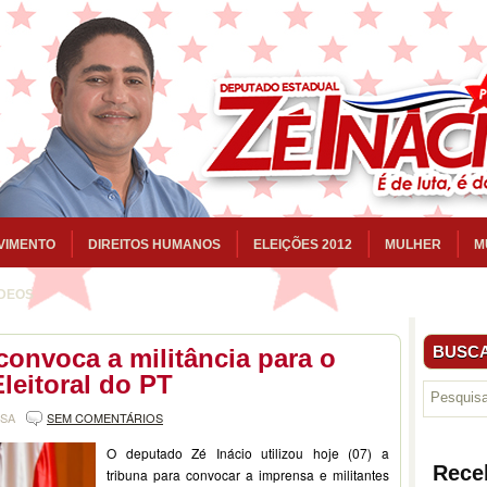
VIMENTO
DIREITOS HUMANOS
ELEIÇÕES 2012
MULHER
M
ÍDEOS
BUSCA
convoca a militância para o
leitoral do PT
NSA
SEM COMENTÁRIOS
O deputado Zé Iná
cio utilizou hoje (07) a
Rece
tribuna para convocar a imprensa e militantes