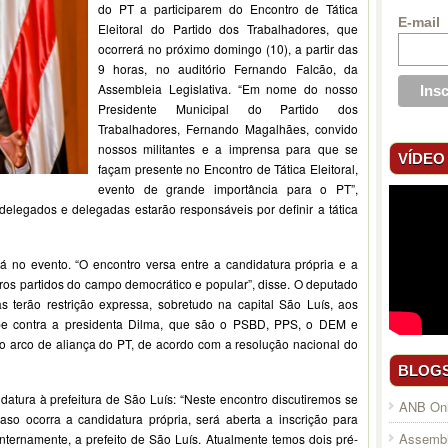
do PT a participarem do Encontro de Tática
E-mail
Eleitoral do Partido dos Trabalhadores, que
ocorrerá no próximo domingo (10), a partir das
9 horas, no auditório Fernando Falcão, da
Assembleia Legislativa. “Em nome do nosso
Presidente Municipal do Partido dos
Trabalhadores, Fernando Magalhães, convido
nossos militantes e a imprensa para que se
VÍDEO
façam presente no Encontro de Tática Eleitoral,
evento de grande importância para o PT”,
elegados e delegadas estarão responsáveis por definir a tática
á no evento. “O encontro versa entre a candidatura própria e a
ros partidos do campo democrático e popular”, disse. O deputado
s terão restrição expressa, sobretudo na capital São Luís, aos
olpe contra a presidenta Dilma, que são o PSBD, PPS, o DEM e
do arco de aliança do PT, de acordo com a resolução nacional do
BLOG
datura à prefeitura de São Luís: “Neste encontro discutiremos se
ANB Onl
aso ocorra a candidatura própria, será aberta a inscrição para
Assembl
 internamente, a prefeito de São Luís. Atualmente temos dois pré-