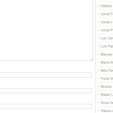
Gilberto
Jornal F
Jornal o
Jornal 
Luis Ca
Luis Pab
Marcelo 
Marco A
Neto Fer
Portal V
Ricardo 
Robert 
Silvia T
Tribuna