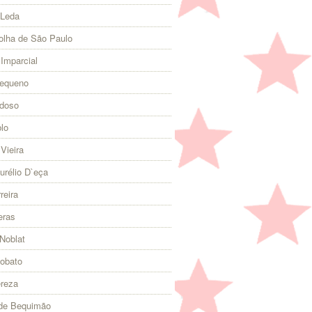
 Leda
olha de São Paulo
 Imparcial
Pequeno
rdoso
lo
Vieira
urélio D`eça
reira
eras
Noblat
Lobato
ereza
 de Bequimão