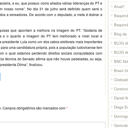
acieira, e eu, que possuo como aliados várias lideranças do PT e
Atual7
icam nosso nome”. No dia 31 de julho será definido quem será o
atos a vereadores. De acordo com o deputado, a meta é dobrar a
Bequimã
Bequim
quisas que apontam a melhora na imagem do PT. “Gostaria de
Blog da 
as e o quanto a imagem do PT tem melhorado a nível local e
ex-presidente Lula como um dos cabos eleitorais mais importantes
BLOG do
 para uma candidatura própria, pois a população ludovicense tem
BLOG d
om o qual estamos perdendo direitos sociais conquistados com
rícia técnica do Senado afirma que não houve pedaladas, ou seja,
BNC Not
residenta Dilma”, finalizou.
Brasil 2
pp
l
legram
Compartilhar
Clodoal
Constru
Daniel 
Diego E
o.
Campos obrigatórios são marcados com
*
Domingo
Genival