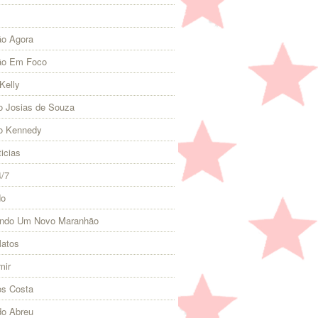
o Agora
ão Em Foco
Kelly
 Josias de Souza
o Kennedy
icias
4/7
do
indo Um Novo Maranhão
Matos
mir
s Costa
do Abreu