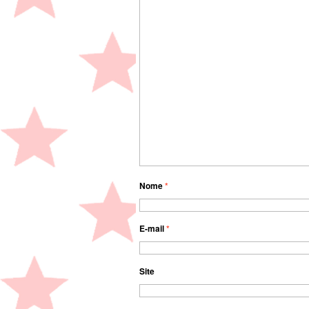
Nome
*
E-mail
*
Site