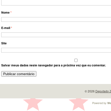
Nome
*
E-mail
*
Site
Salvar meus dados neste navegador para a próxima vez que eu comentar.
© 2026
Deputado Z
Powered by
Wo