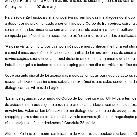
Serviços Públicos para vistoriar as instalações do shopping que sofreu com um
Cinesystem no dia 07 de março.
Na visão de Zé Inácio, a visita foi positiva no sentido das instalações do shopp
a depender do próximo laudo a ser emitido pelo Corpo de Bombeiros, existir a 
serem retomadas ainda essa semana, favorecendo assim a classe trabalhadora
composta por três mil trabalhadores que estão com suas atividades paralisadas
“A nossa visita foi muito positiva, pois nós pudemos conhecer melhor a estrut
e constatamos que o único local de fato danificado foi nos arredores do cinem
reivindicações será o imediato reestabelecimento do funcionamento do shoopin
trabalham aqui e o fechamento do shopping pode resultar em várias famílias s
Outro assunto discutido foi acerca das medidas tomadas para que os autores se
responsabilizados, assim como saber as providências que estão sendo tomada
diálogo com as vítimas da tragédia.
“Estamos aguardando o laudo do Corpo de Bombeiros e do ICRIM para termos 
do acidente para que a gente possa cobrar das autoridades competentes a res
envolvidos. Estamos também fazendo um diálogo com a equipe de advogados 
shopping para saber se de fato está havendo conversação e uma negociação p
vítimas sejam de fato indenizadas.” Concluiu Zé Inácio.
Além de Zé Inácio, também participaram da vistorias os deputados estaduais 