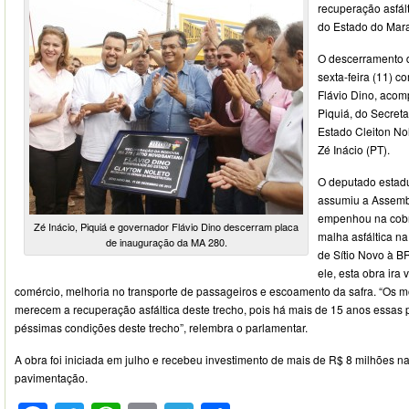
recuperação asfál
do Estado do Mar
O descerramento d
sexta-feira (11) 
Flávio Dino, acom
Piquiá, do Secreta
Estado Cleiton No
Zé Inácio (PT).
O deputado estadu
assumiu a Assembl
empenhou na cobr
Zé Inácio, Piquiá e governador Flávio Dino descerram placa
malha asfáltica n
de inauguração da MA 280.
de Sítio Novo à B
ele, esta obra ira 
comércio, melhoria no transporte de passageiros e escoamento da safra. “Os m
merecem a recuperação asfáltica deste trecho, pois há mais de 15 anos essas
péssimas condições deste trecho”, relembra o parlamentar.
A obra foi iniciada em julho e recebeu investimento de mais de R$ 8 milhões n
pavimentação.