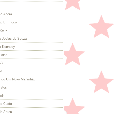
o Agora
ão Em Foco
Kelly
 Josias de Souza
o Kennedy
icias
4/7
do
indo Um Novo Maranhão
Matos
mir
s Costa
do Abreu