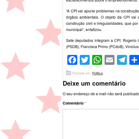
“A CPI vai apurar problemas na construção
órgãos ambientais. O objeto da CPI vai 
construção civil e irregularidades. que po
municipal”, enfatizou.
Sete deputados integram a CPI: Rogerio C
(PSDB), Francisca Primo (PCdoB), Vinicius 
Facebook
Twitter
WhatsA
Emai
Te
Postado em:
Politica
Deixe um comentário
O seu endereço de e-mail não será publicad
Comentário
*