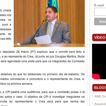
E-mail
), criada
dades nos
yrela no
, ouvir a
teresses
ante do
VÍDEO
Crea-MA)
o deputado Zé Inácio (PT) explicou que o convite será feito à
e ao represente do Crea. Já junto ao juiz Douglas Martins, titular
s, será agendada uma visita para que os integrantes da Comissão
detalhes do que foi deliberado no primeiro dia de trabalho. De
nviados convidando a promotora e o representante do Crea, e,
vidos na próxima semana.
BLOG
os, a CPI pedirá uma audiência, para que a comissão possa ir lá
ANB Onl
o sobre o caso. O objetivo da CPI é investigar irregulares na
onvite ao representante o Crea será para que venha dar
Assembl
 disse.