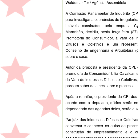
Waldemar Ter / Agência Assembleia
A Comissão Parlamentar de Inquérito (CPI
para investigar as denúncias de irregulari
imóveis construídos pela empresa C
Maranhão, decidiu, nesta terça-feira (27)
Promotoria do Consumidor, a Vara de In
Difusos e Coletivos e um represent
Conselho de Engenharia e Arquitetura (
sobre o caso.
Autor da proposta e presidente da CPI, 
promotora do Consumidor, Lítia Cavalcante, 
da Vara de Interesses Difusos e Coletivo
possam saber detalhes sobre o processo.
Após a reunião, o presidente da CPI deu 
acordo com o deputado, ofícios serão e
dependendo das agendas deles, serão ou
“Ao juiz dos Interesses Difusos e Coletiv
conversar e conhecer os autos do process
construção do empreendimento e o c
esclarecimentos sobre o empreendimento”,