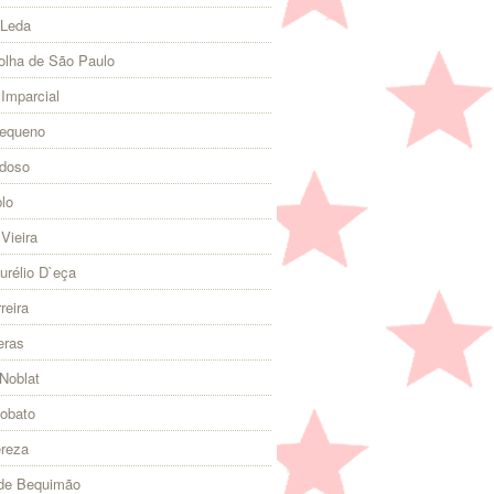
 Leda
olha de São Paulo
 Imparcial
Pequeno
rdoso
lo
Vieira
urélio D`eça
reira
eras
Noblat
Lobato
ereza
 de Bequimão