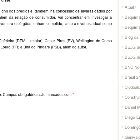
Atual7
 civil dos prédios e, também, na concessão de alvarás dados por
Bequimã
além da relação de consumidor. Vai concentrar em investigar a
r ventura os órgãos tenham cometido, tanto a nível estadual como
Bequim
Blog da 
afeteira (DEM – relator), Cesar Pires (PV), Wellington do Curso
BLOG do
Louro (PR) e Bira do Pindaré (PSB), além do autor.
pp
l
legram
Compartilhar
BLOG d
BNC Not
Brasil 2
Clodoal
o.
Campos obrigatórios são marcados com
*
Constru
Daniel 
Diego E
Domingo
Genival