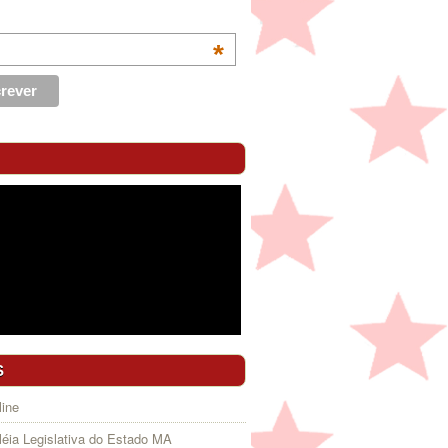
*
S
ine
éia Legislativa do Estado MA