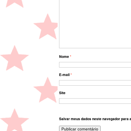
Nome
*
E-mail
*
Site
Salvar meus dados neste navegador para a