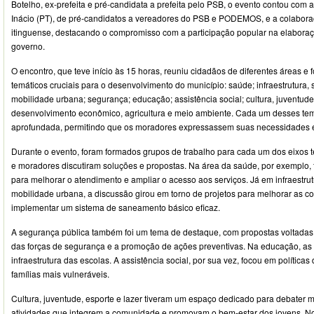
Botelho, ex-prefeita e pré-candidata a prefeita pelo PSB, o evento contou com
Inácio (PT), de pré-candidatos a vereadores do PSB e PODEMOS, e a colabor
itinguense, destacando o compromisso com a participação popular na elaboraçã
governo.
O encontro, que teve início às 15 horas, reuniu cidadãos de diferentes áreas e f
temáticos cruciais para o desenvolvimento do município: saúde; infraestrutura
mobilidade urbana; segurança; educação; assistência social; cultura, juventude,
desenvolvimento econômico, agricultura e meio ambiente. Cada um desses tema
aprofundada, permitindo que os moradores expressassem suas necessidades 
Durante o evento, foram formados grupos de trabalho para cada um dos eixos te
e moradores discutiram soluções e propostas. Na área da saúde, por exemplo, 
para melhorar o atendimento e ampliar o acesso aos serviços. Já em infraestru
mobilidade urbana, a discussão girou em torno de projetos para melhorar as co
implementar um sistema de saneamento básico eficaz.
A segurança pública também foi um tema de destaque, com propostas voltadas
das forças de segurança e a promoção de ações preventivas. Na educação, as
infraestrutura das escolas. A assistência social, por sua vez, focou em políticas
famílias mais vulneráveis.
Cultura, juventude, esporte e lazer tiveram um espaço dedicado para debater 
atividades que integrem a comunidade e promovam o bem-estar dos jovens. N