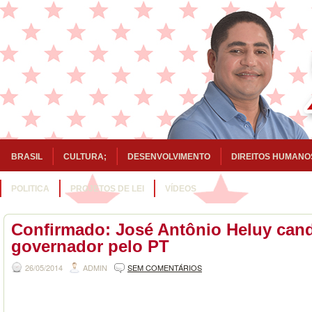
BRASIL
CULTURA;
DESENVOLVIMENTO
DIREITOS HUMANO
POLITICA
PROJETOS DE LEI
VÍDEOS
Confirmado: José Antônio Heluy candi
governador pelo PT
26/05/2014
ADMIN
SEM COMENTÁRIOS