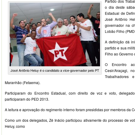
Partido dos Traba
o dia deste sába
Estadual de Defi
José Antônio Hel
governador na c
Lobão Filho (PMD
A definição dá iní
partido e sua mil
Filho ao Governo
O Encontro ac
José Antônio Heluy é o candidato a vice-governador pelo PT
Cesir/Araçagi, 
Trabalhadores 
Maranhão (Fetaema).
Participaram do Encontro Estadual, com direito de voz e voto, delegad
participaram do PED 2013.
A leitura e aprovação do regimento interno foram presididas por membros da C
Como um dos delegados, Zé Inácio participou ativamente do processo de vo
Heluy, como