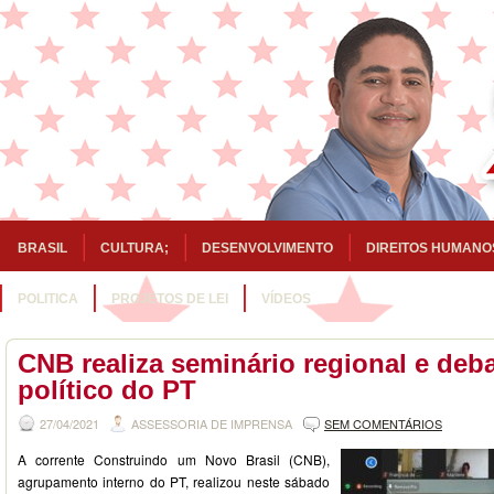
BRASIL
CULTURA;
DESENVOLVIMENTO
DIREITOS HUMANO
POLITICA
PROJETOS DE LEI
VÍDEOS
CNB realiza seminário regional e deb
político do PT
27/04/2021
ASSESSORIA DE IMPRENSA
SEM COMENTÁRIOS
A corrente Construindo um Novo Brasil (CNB),
agrupamento interno do PT, realizou neste sábado