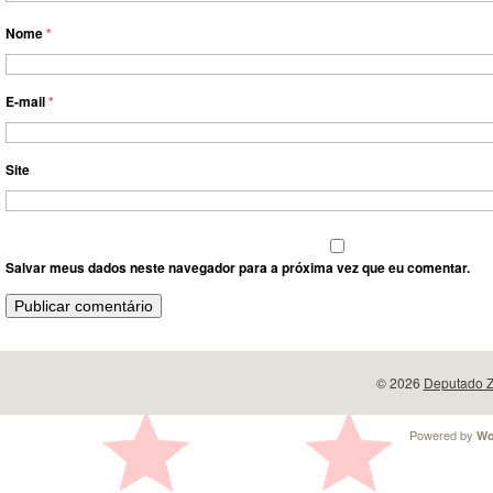
Nome
*
E-mail
*
Site
Salvar meus dados neste navegador para a próxima vez que eu comentar.
© 2026
Deputado Z
Powered by
Wo