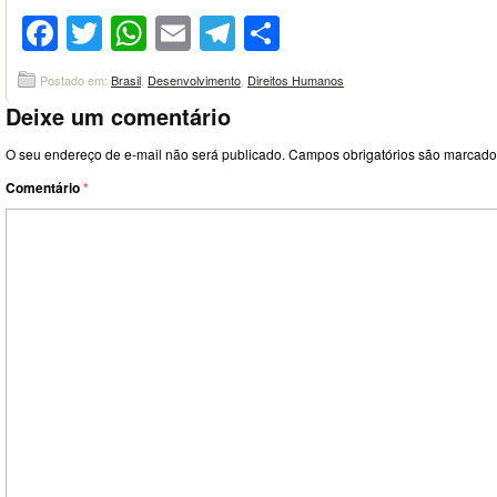
Facebook
Twitter
WhatsApp
Email
Telegram
Compartilhar
Postado em:
Brasil
,
Desenvolvimento
,
Direitos Humanos
Deixe um comentário
O seu endereço de e-mail não será publicado.
Campos obrigatórios são marcad
Comentário
*