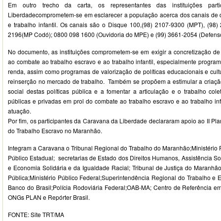
Em outro trecho da carta, os representantes das instituições par
Liberdadecomprometem-se em esclarecer a população acerca dos canais de d
e trabalho infantil. Os canais são o Disque 100,(98) 2107-9300 (MPT), (98)
2196(MP Codó); 0800 098 1600 (Ouvidoria do MPE) e (99) 3661-2054 (Defenso
No documento, as instituições comprometem-se em exigir a concretização de p
ao combate ao trabalho escravo e ao trabalho infantil, especialmente progr
renda, assim como programas de valorização de políticas educacionais e cult
reinserção no mercado de trabalho. Também se propõem a estimular a criaç
social destas políticas pública e a fomentar a articulação e o trabalho colet
públicas e privadas em prol do combate ao trabalho escravo e ao trabalho inf
atuação.
Por fim, os participantes da Caravana da Liberdade declararam apoio ao II Pl
do Trabalho Escravo no Maranhão.
Integram a Caravana o Tribunal Regional do Trabalho do Maranhão;Ministério P
Público Estadual; secretarias de Estado dos Direitos Humanos, Assistência So
e Economia Solidária e da Igualdade Racial; Tribunal de Justiça do Maran
Pública;Ministério Público Federal;Superintendência Regional do Trabalho
Banco do Brasil;Polícia Rodoviária Federal;OAB-MA; Centro de Referência e
ONGs PLAN e Repórter Brasil.
FONTE: Site TRT/MA