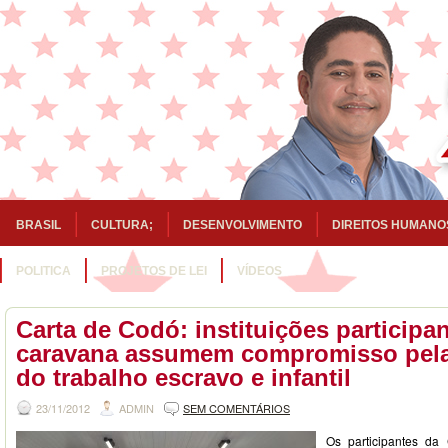
BRASIL
CULTURA;
DESENVOLVIMENTO
DIREITOS HUMANO
POLITICA
PROJETOS DE LEI
VÍDEOS
Carta de Codó: instituições participa
caravana assumem compromisso pela
do trabalho escravo e infantil
23/11/2012
ADMIN
SEM COMENTÁRIOS
Os participantes d